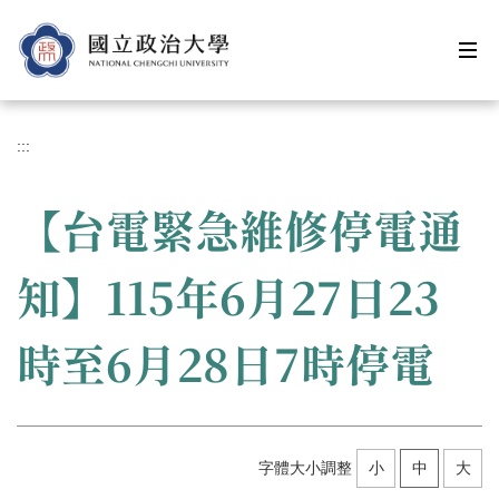
跳
到
主
要
內
容
:::
區
【台電緊急維修停電通
知】115年6月27日23
時至6月28日7時停電
字體大小調整
小
中
大