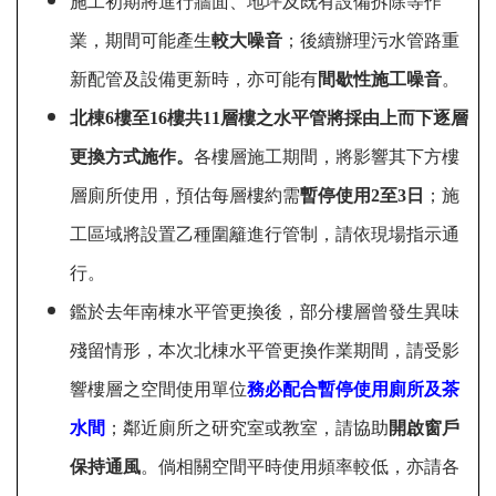
施工初期將進行牆面、地坪及既有設備拆除等作
業，期間可能產生
較大噪音
；後續辦理污水管路重
新配管及設備更新時，亦可能有
間歇性施工噪音
。
北棟
6
樓至
16
樓共
11
層樓之水平管將採由上而下逐層
更換方式施作。
各樓層施工期間，將影響其下方樓
層廁所使用，預估每層樓約需
暫停使用2
至
3
日
；施
工區域將設置乙種圍籬進行管制，請依現場指示通
行。
鑑於去年南棟水平管更換後，部分樓層曾發生異味
殘留情形，本次北棟水平管更換作業期間，請受影
響樓層之空間使用單位
務必配合暫停使用廁所及茶
水間
；鄰近廁所之研究室或教室，請協助
開啟窗戶
保持通風
。倘相關空間平時使用頻率較低，亦請各