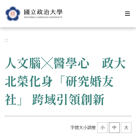
跳
到
主
要
內
容
:::
區
人文腦╳醫學心 政大
北榮化身「研究婚友
社」 跨域引領創新
字體大小調整
小
中
大