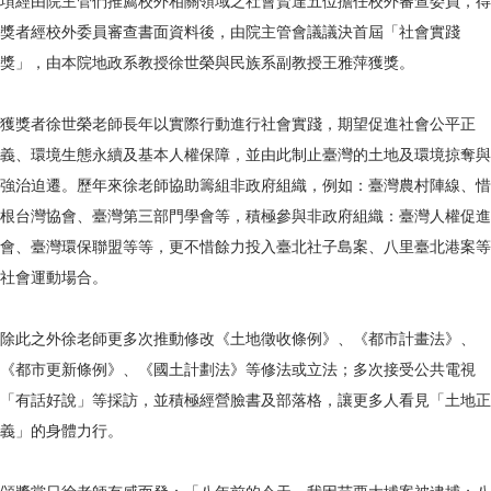
項經由院主管們推薦校外相關領域之社會賢達五位擔任校外審查委員，得
獎者經校外委員審查書面資料後，由院主管會議議決首屆「社會實踐
獎」，由本院地政系教授徐世榮與民族系副教授王雅萍獲獎。
獲獎者徐世榮老師長年以實際行動進行社會實踐，期望促進社會公平正
義、環境生態永續及基本人權保障，並由此制止臺灣的土地及環境掠奪與
強治迫遷。歷年來徐老師協助籌組非政府組織，例如：臺灣農村陣線、惜
根台灣協會、臺灣第三部門學會等，積極參與非政府組織：臺灣人權促進
會、臺灣環保聯盟等等，更不惜餘力投入臺北社子島案、八里臺北港案等
社會運動場合。
除此之外徐老師更多次推動修改《土地徵收條例》、《都市計畫法》、
《都市更新條例》、《國土計劃法》等修法或立法；多次接受公共電視
「有話好說」等採訪，並積極經營臉書及部落格，讓更多人看見「土地正
義」的身體力行。