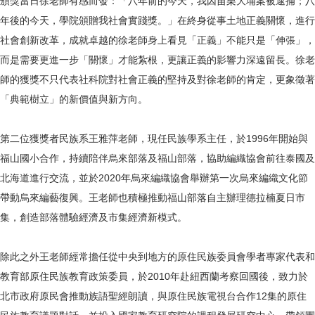
頒獎當日徐老師有感而發：「八年前的今天，我因苗栗大埔案被逮捕；八
年後的今天，學院頒贈我社會實踐獎。」在終身從事土地正義關懷，進行
社會創新改革，成就卓越的徐老師身上看見「正義」不能只是「伸張」，
而是需要更進一步「關懷」才能紮根，更讓正義的影響力深遠留長。徐老
師的獲獎不只代表社科院對社會正義的堅持及對徐老師的肯定，更象徵著
「典範樹立」的新價值與新方向。
第二位獲獎者民族系王雅萍老師，現任民族學系主任，於1996年開始與
福山國小合作，持續陪伴烏來部落及福山部落，協助編織協會前往泰國及
北海道進行交流，並於2020年烏來編織協會舉辦第一次烏來編織文化節
帶動烏來編藝復興。王老師也積極推動福山部落自主辦理德拉楠夏日市
集，創造部落體驗經濟及市集經濟新模式。
除此之外王老師經常擔任從中央到地方的原住民族委員會學者專家代表和
教育部原住民族教育政策委員，於2010年赴紐西蘭考察回國後，致力於
北市政府原民會推動族語聖經朗讀，與原住民族電視台合作12集的原住