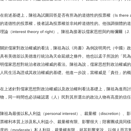
在前述基礎上，陳祖為試圖回答是否有所為的道德性的投票權（Is there a 
的道德性的投票權，後者認為投票權並非純粹道德性的。他強調個體的道德權利（m
理論（interest theory of right）。陳祖為接著以儒家思想與約翰
關於儒家對政治權威的看法，陳祖為以《尚書》為例說明周代（中國）政治權威
具有美德並以美德進行統治為天命延續之條件。他也以孟子所說的「民為
明儒家思想對統治者政治權威的看法。陳祖為說，儒家思想對政治權威的
人民生活為證成其政治權威的基礎。他進一步說，當權威是「責任」的概
在上述針對儒家思想對政治權威以及政治權利看法基礎上，陳祖為進而討
物，同一時間也必須確認選（人）民對其所選出的政治人物有高度的信任
陳祖為最後以私人利益（personal interest）、裁量權（discr
票權利本質上涉及私人利益小、裁量權有限、影響很大；陪審團成員同樣
度的（moderate）私人利益，裁量權有限，就其影響來說，以個人而