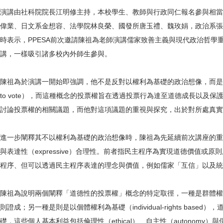
演講由社科院院長江明修主持，本校學生、教師與行政同仁報名參與相當
偉業、日文系金想容、法學院林良榮、國發所唐玉禮、魏玫娟，政治系張
時表示，PPESA前次邀請陳祖為老師演講儒家致善主義與現代政治哲
講，一樣吸引諸多校內外師生參與。
陳祖為於演講一開始即強調，他不是反對以權利為基礎的政治想像，而是針對
to vote），而這種概念的投票權旨在透過投票行為達至道德成長以及保
討論投票權的相關議題，而他對這項議題的重視與探究，出於對所處真實
進一步闡釋其不以權利為基礎的政治想像時，陳祖為先延續前次講座的重點說明民主合理性
與表達性（expressive）合理性。前者指民主程序為實現道德價值
程序、但可以透過民主程序表達的理念與價值，例如儒家「互信」以及統治者與被治
陳祖為說明兩個闡釋「道德性的投票權」概念的特定取徑，一種是群體權利為基礎（colle
則證成；另一種是則是以個體權利為基礎（individual-rights based），道德
礎，這些個人基本利益包括倫理性（ethical）、自主性（autonomy