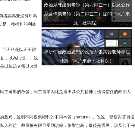
政治系陳建綱老師（第四排左一）以及公行
系蘇偉業老師（第二排左二）提問（照片來
法：前者認為並沒有所為
源：社科院）
證成，是一種權利的利益
任，且天命是以天子需
專研中國政治思想的政治系張其賢老師專注
君，以為民也。」說
聆聽（照片來源：社科院）
是以統治者需以改善
民主選舉的啟發，民主選舉因此是選出具公共精神且值得信任的政治人
述各面向的差異，說明不同投票權利的不同本質（nature）。他說，警察與官員投
私人利益，裁量權有限且受到規範，影響也高；最後是選民，涉及若干程