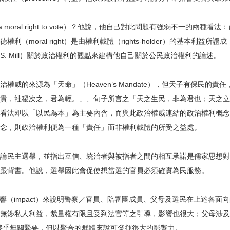
moral right to vote）？他說，他自己對此問題有強弱不一的兩種看
oral right）是由權利載體（rights-holder）的基本利益所
彌爾（J. S. Mill）關於政治權利的觀點來建構他自己關於公民政治權利的論述。
的來源為「天命」（Heaven’s Mandate），但天子有保民的責
貴，社稷次之，君為輕。」、旬子所言之「天之生民，非為君也；天之立
看法即以「以民為本」為主要內含，而與此政治權威連結的政治權利概念
念，則政治權利便為一種「責任」而非權利載體的所受之益處。
論民主選舉，並指出互信、統治者與被指者之間的相互承諾是儒家思想對
跟背書。他說，選舉因此會促使想當選的官員必須確實為民服務。
etion）、影響（impact）來說明警察／官員、陪審團成員、父母及選民在上
無涉私人利益，裁量權有限且受到法官等之引導，影響也很大；父母涉及
言幾乎無關緊要，但以聚合的群體來說可發揮很大的影響力。