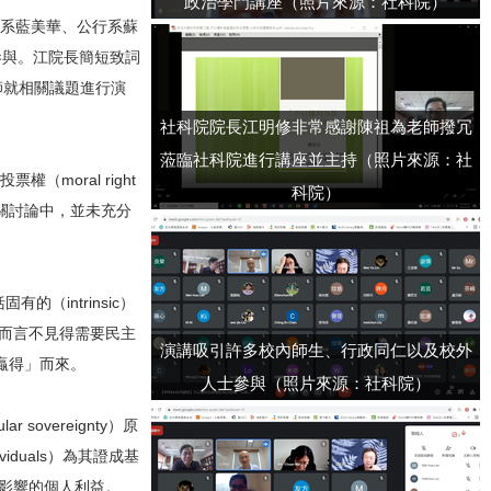
政治學門講座（照片來源：社科院）
系藍美華、公行系蘇
參與。江院長簡短致詞
師就相關議題進行演
社科院院長江明修非常感謝陳祖為老師撥冗
蒞臨社科院進行講座並主持（照片來源：社
oral right
科院）
相關討論中，並未充分
的（intrinsic）
現而言不見得需要民主
演講吸引許多校內師生、行政同仁以及校外
「贏得」而來。
人士參與（照片來源：社科院）
overeignty）原
ividuals）為其證成基
政策影響的個人利益。