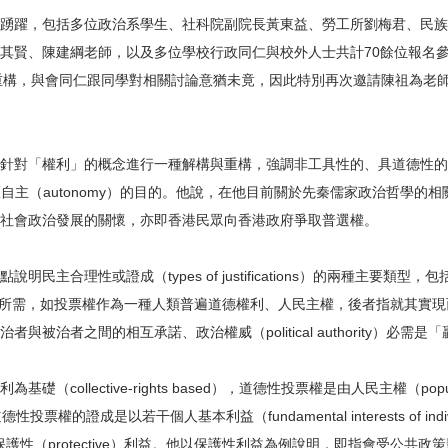
踴躍，包括多位政治系學生、社科院副院長黃東益、勞工所劉梅君、民族
其賢、陳建綱老師，以及多位學校行政同仁與校外人士共計70餘位報名
學重構，與會同仁跟同學對相關討論意猶未竟，因此特別再次邀請陳祖為老
「權利」的概念進行一種解構與重構，強調非工具性的、具道德性的投票權（m
護自主（autonomy）的目的。他說，在他目前關於先秦儒家政治哲學的
社會政治發展的關懷，亦即香港民眾向香港政府爭取普選權。
或證成（types of justifications）的兩種主要類型，包括固有
或原則所需，如投票權作為一種人類普遍道德權利、人民主權，後者指就其實
者之間的相互承諾、政治權威（political authority）必需是
ctive-rights based），道德性投票權是由人民主權（popular s
性投票權的證成是以若干個人基本利益（fundamental interests of ind
）與保護性（protective）利益。他以保護性利益為例說明，即指會受公共