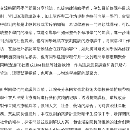
交流時間同學們踴躍分享想法，也提供建議給學程，例如目前修課科目規
劃，皆以隨班附讀為主，加上講座與工作坊規劃也較傾向單一學門，會覺
得學到的都是比較片段或零碎的知識，希望學程有一門跨領域課程，可以
統整各學門的概念，或是引導學生如何整合各領域學門的知識，進一步達
到所謂的社會實踐。也有同學建議在規劃開設的必修課中，將演講和工作
坊，甚至校外參訪等活動結合在課程內容中，如此將可避免同學因為修課
時間衝突而無法參與。也有同學建議學程每月一次於晚間舉辦定期聚會，
同時透過FB社團或Line群組等社群軟體，作為訊息意見調查和資訊發布
管道，讓聯繫更暢通，也可進一步增進學生間的凝聚力。
針對同學們的建議與回饋，江院長分享國立臺北藝術大學校長陳愷璜帶領
學生在八里樂山療養院進行藝術實踐的經驗，透過規劃課程、環境改善，
製作音樂治療輔具等，做到人文、社會、藝術的結合，同時實踐社區服
務。黃副院長也提到，本院規劃的築夢計畫鼓勵學生從做中學，發揮關懷
社會的精神，探索問題並規劃解決方案，包含湯副院長所推動的社會創新