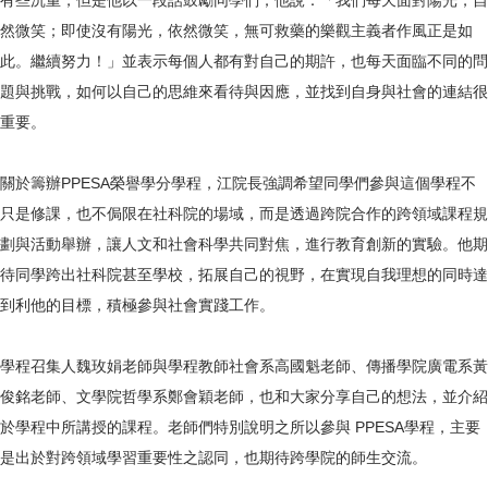
有些沉重，但是他以一段話鼓勵同學們；他說：「我們每天面對陽光，自
然微笑；即使沒有陽光，依然微笑，無可救藥的樂觀主義者作風正是如
此。繼續努力！」並表示每個人都有對自己的期許，也每天面臨不同的問
題與挑戰，如何以自己的思維來看待與因應，並找到自身與社會的連結很
重要。
關於籌辦PPESA榮譽學分學程，江院長強調希望同學們參與這個學程不
只是修課，也不侷限在社科院的場域，而是透過跨院合作的跨領域課程規
劃與活動舉辦，讓人文和社會科學共同對焦，進行教育創新的實驗。他期
待同學跨出社科院甚至學校，拓展自己的視野，在實現自我理想的同時達
到利他的目標，積極參與社會實踐工作。
學程召集人魏玫娟老師與學程教師社會系高國魁老師、傳播學院廣電系黃
俊銘老師、文學院哲學系鄭會穎老師，也和大家分享自己的想法，並介紹
於學程中所講授的課程。老師們特別說明之所以參與 PPESA學程，主要
是出於對跨領域學習重要性之認同，也期待跨學院的師生交流。