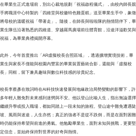
在畢業生正式進場前，別出心裁地規劃「祝福啟程儀式」，由校內師長親
手將職涯中心特製的「四維堂與校徽特色雞蛋糕」送至畢業生手中，象徵
將母校的溫暖祝福「帶著走」。隨後，在師長與啦啦隊的熱情陪伴下，畢
業生隊伍沿著熟悉的四維道、穿越羅馬廣場前往體育館，沿途洋溢歡笑與
祝福，為畢業典禮揭開序幕。
此外，今年首度推出「AR虛擬校長合照區域」，透過擴增實境技術，畢
業生與家長不僅能與校園內豐富的畢業裝置藝術合影，還能與「虛擬校
長」同框，留下兼具趣味與數位科技感的珍貴紀念。
校長李蔡彥在致詞時在AI科技快速發展與地緣政治局勢變動的影響下，許
多年輕人難免對未來感到迷惘與不安。他以登山比喻人生，指出無論選擇
繼續升學或投入職場，都如同踏上一段未知的旅程。登山途中難免遭遇陡
坡、風雨與迷途，人生亦然；真正的強者不是從不跌倒，而是在面對困難
時仍能保持希望與前進的勇氣。他勉勵畢業生，面對未知與挑戰，更要堅
定信念，並始終保持對世界的好奇與熱情。