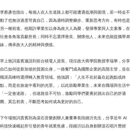
李蔡彥也指出，每個人在人生道路上都可能遭遇低潮與困境，若一時走不
動了也無須過度苛責自己，因為適時調整腳步、重新思考方向，有時也是
另一種前進。他期許畢業生以身為政大人為榮，發揮專業與人文素養，在
社會各角落貢獻所長；同時不忘選擇善良、關懷他人，未來也能提攜學弟
妹，傳承政大人的精神與價值。
早上致詞嘉賓邀請到前台積電人資長、現任政大商學院教授李瑞華，分享
自己如何從新加坡的貧困出身，一路奮鬥成為國際企業的高階主管，並在
職涯高峰時選擇轉入教育領域。他強調：「人生不在於贏在起跑點或終
點，而是在旅途中看到的光景。」以此鼓勵畢業生，未來在職場與生活中
「一定會迷路」，但迷路並不可怕，激勵同學們要勇於跳出自己的舒適
圈、莫忘初衷，不斷思考如何成為更好的自己。
下午場致詞貴賓則為滾石音樂創辦人兼董事長段鍾沂先生，分享近年 AI
科技快速崛起所引發的青年就業焦慮，段鐘沂以自身創辦滾石唱片歷經