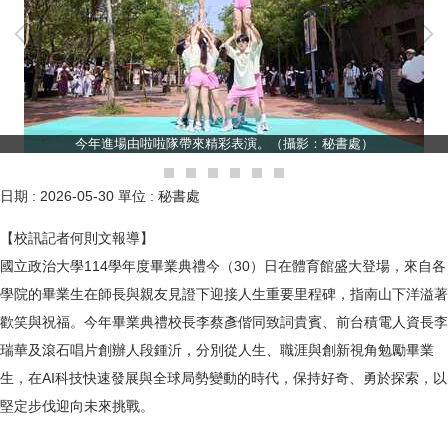
今年進場由啦啦隊帶來精彩表演。（攝影：秘書處）
日期 :
2026-05-30
單位 :
秘書處
【校訊記者何則文報導】
國立政治大學114學年度畢業典禮今（30）日在體育館盛大登場，來自各
學院的畢業生在師長與親友見證下迎接人生重要里程碑，指南山下洋溢著
歡笑與祝福。今年畢業典禮校長李蔡彥偕同致詞貴賓、前台積電人資長李
瑞華及滾石唱片創辦人段鍾沂，分別從人生、職涯與創新視角勉勵畢業
生，在AI科技快速發展與全球局勢變動的時代，保持好奇、勇於探索，以
堅定步伐迎向未來挑戰。