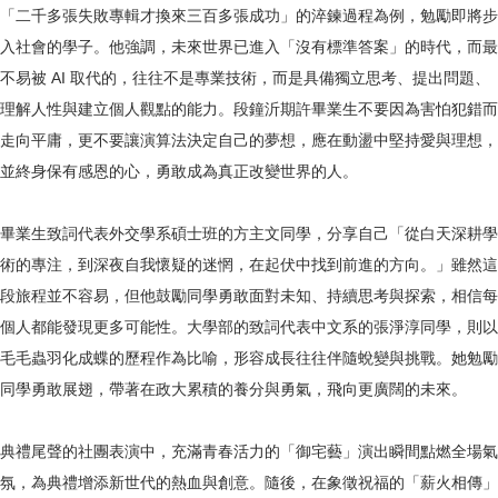
「二千多張失敗專輯才換來三百多張成功」的淬鍊過程為例，勉勵即將步
入社會的學子。他強調，未來世界已進入「沒有標準答案」的時代，而最
不易被 AI 取代的，往往不是專業技術，而是具備獨立思考、提出問題、
理解人性與建立個人觀點的能力。段鐘沂期許畢業生不要因為害怕犯錯而
走向平庸，更不要讓演算法決定自己的夢想，應在動盪中堅持愛與理想，
並終身保有感恩的心，勇敢成為真正改變世界的人。
畢業生致詞代表外交學系碩士班的方主文同學，分享自己「從白天深耕學
術的專注，到深夜自我懷疑的迷惘，在起伏中找到前進的方向。」雖然這
段旅程並不容易，但他鼓勵同學勇敢面對未知、持續思考與探索，相信每
個人都能發現更多可能性。大學部的致詞代表中文系的張淨淳同學，則以
毛毛蟲羽化成蝶的歷程作為比喻，形容成長往往伴隨蛻變與挑戰。她勉勵
同學勇敢展翅，帶著在政大累積的養分與勇氣，飛向更廣闊的未來。
典禮尾聲的社團表演中，充滿青春活力的「御宅藝」演出瞬間點燃全場氣
氛，為典禮增添新世代的熱血與創意。隨後，在象徵祝福的「薪火相傳」