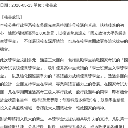
日期 :
2026-05-13
單位 :
秘書處
【秘書處訊】
本校公共行政學系校友吳嚴先生秉持期許母校邁向卓越、扶植後進的初
心，慷慨捐贈新臺幣2,800萬元，以投資孳息設立「國立政治大學吳嚴先
生獎學金」，不僅展現校友深厚情誼，也為在校學生開啟更多追求拔尖的
機會。
此次獎學金規劃多元，涵蓋三大面向，包括鼓勵學生挑戰國家考試的「國
家考試表現優異獎學金」、吸引優秀高中生就讀的「學士班新生入學獎學
金」，以及強化國際競爭力的「英語能力成績優異獎學金」。透過多面向
的設計，全面支持學生在學術、專業與語言能力上的發展。在國家考試方
面，凡在學期間通過高考三級人事行政或一般行政類科的同學，即有機會
於金榜題名當年，獲得2萬元獎勵；每類科最多錄取5名，鼓勵學生積極
投入公共服務領域，發揮政大人關懷社會，報效國家的精神。
對於即將踏入政大的新生，本獎學金也提供極具吸引力的支持。凡以第一
志願錄取法律、公共行政、財政、經濟學系前3名，或地政學系各組第1