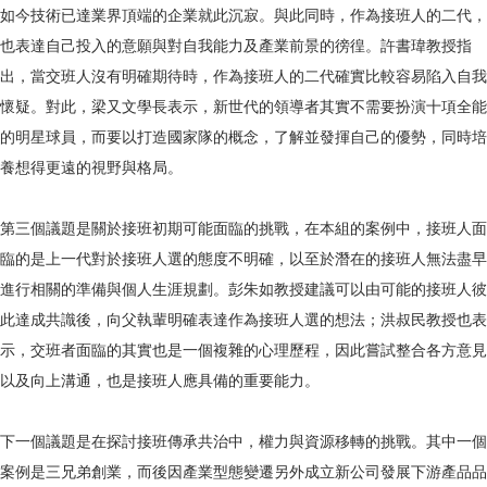
如今技術已達業界頂端的企業就此沉寂。與此同時，作為接班人的二代，
也表達自己投入的意願與對自我能力及產業前景的徬徨。許書瑋教授指
出，當交班人沒有明確期待時，作為接班人的二代確實比較容易陷入自我
懷疑。對此，梁又文學長表示，新世代的領導者其實不需要扮演十項全能
的明星球員，而要以打造國家隊的概念，了解並發揮自己的優勢，同時培
養想得更遠的視野與格局。
第三個議題是關於接班初期可能面臨的挑戰，在本組的案例中，接班人面
臨的是上一代對於接班人選的態度不明確，以至於潛在的接班人無法盡早
進行相關的準備與個人生涯規劃。彭朱如教授建議可以由可能的接班人彼
此達成共識後，向父執輩明確表達作為接班人選的想法；洪叔民教授也表
示，交班者面臨的其實也是一個複雜的心理歷程，因此嘗試整合各方意見
以及向上溝通，也是接班人應具備的重要能力。
下一個議題是在探討接班傳承共治中，權力與資源移轉的挑戰。其中一個
案例是三兄弟創業，而後因產業型態變遷另外成立新公司發展下游產品品