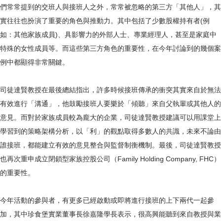
們常常提到的交班人與接班人之外，常常被忽略的第三方「其他人」，其
實往往也扮演了重要的角色與推動力。其中包括了少數股權持有者(例
如：其他家族成員)、具影響力的外部人士、專業經理人，甚至是家庭中
特殊的女性成員等。而這些第三方角色的重要性，在今年討論到的幾個案
例中都顯得非常關鍵。
司徒達賢教授在最後總結指出，許多時候接班傳承的衝突其實來自於無法
有效進行「溝通」，他鼓勵接班人要樂於「傾聽」來自父執輩或其他人的
意見。而對於家族成員較為龐大的企業，司徒達賢教授建議可以用課堂上
學習到的策略架構分析，以「利」的觀點取得多數人的共識，未來不論由
誰接班，都能建立有效的意見整合與監督制衡機制。最後，司徒達賢教授
也再次重申成立閉鎖型家族控股公司（Family Holding Company, FHC）
的重要性。
今年活動的參與者，有更多已經啟動或即將進行接班的上下兩代一起參
加，其中珍食堡實業董事長徐嘉隆學長表示，很高興能聽到來自教授與業