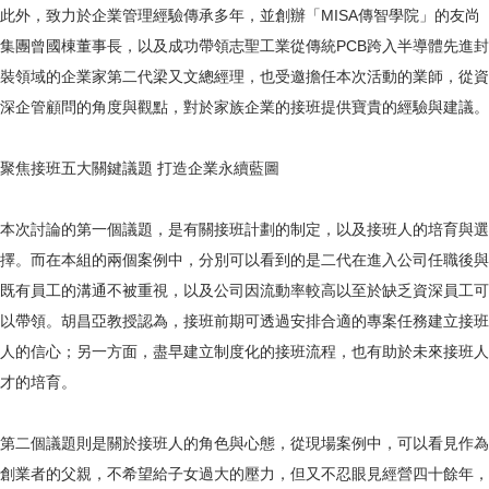
此外，致力於企業管理經驗傳承多年，並創辦「MISA傳智學院」的友尚
集團曾國棟董事長，以及成功帶領志聖工業從傳統PCB跨入半導體先進封
裝領域的企業家第二代梁又文總經理，也受邀擔任本次活動的業師，從資
深企管顧問的角度與觀點，對於家族企業的接班提供寶貴的經驗與建議。
聚焦接班五大關鍵議題 打造企業永續藍圖
本次討論的第一個議題，是有關接班計劃的制定，以及接班人的培育與選
擇。而在本組的兩個案例中，分別可以看到的是二代在進入公司任職後與
既有員工的溝通不被重視，以及公司因流動率較高以至於缺乏資深員工可
以帶領。胡昌亞教授認為，接班前期可透過安排合適的專案任務建立接班
人的信心；另一方面，盡早建立制度化的接班流程，也有助於未來接班人
才的培育。
第二個議題則是關於接班人的角色與心態，從現場案例中，可以看見作為
創業者的父親，不希望給子女過大的壓力，但又不忍眼見經營四十餘年，