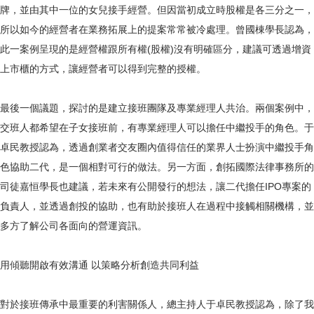
牌，並由其中一位的女兒接手經營。但因當初成立時股權是各三分之一，
所以如今的經營者在業務拓展上的提案常常被冷處理。曾國棟學長認為，
此一案例呈現的是經營權跟所有權(股權)沒有明確區分，建議可透過增資
上市櫃的方式，讓經營者可以得到完整的授權。
最後一個議題，探討的是建立接班團隊及專業經理人共治。兩個案例中，
交班人都希望在子女接班前，有專業經理人可以擔任中繼投手的角色。于
卓民教授認為，透過創業者交友圈內值得信任的業界人士扮演中繼投手角
色協助二代，是一個相對可行的做法。另一方面，創拓國際法律事務所的
司徒嘉恒學長也建議，若未來有公開發行的想法，讓二代擔任IPO專案的
負責人，並透過創投的協助，也有助於接班人在過程中接觸相關機構，並
多方了解公司各面向的營運資訊。
用傾聽開啟有效溝通 以策略分析創造共同利益
對於接班傳承中最重要的利害關係人，總主持人于卓民教授認為，除了我