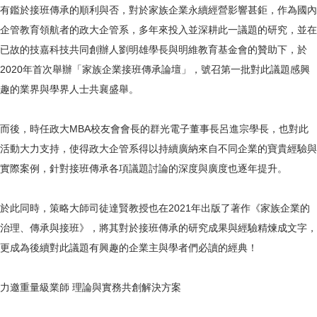
有鑑於接班傳承的順利與否，對於家族企業永續經營影響甚鉅，作為國內
企管教育領航者的政大企管系，多年來投入並深耕此一議題的研究，並在
已故的技嘉科技共同創辦人劉明雄學長與明維教育基金會的贊助下，於
2020年首次舉辦「家族企業接班傳承論壇」，號召第一批對此議題感興
趣的業界與學界人士共襄盛舉。
而後，時任政大MBA校友會會長的群光電子董事長呂進宗學長，也對此
活動大力支持，使得政大企管系得以持續廣納來自不同企業的寶貴經驗與
實際案例，針對接班傳承各項議題討論的深度與廣度也逐年提升。
於此同時，策略大師司徒達賢教授也在2021年出版了著作《家族企業的
治理、傳承與接班》，將其對於接班傳承的研究成果與經驗精煉成文字，
更成為後續對此議題有興趣的企業主與學者們必讀的經典！
力邀重量級業師 理論與實務共創解決方案