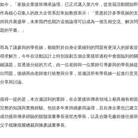
如今，「家族企業接班傳承論壇」已正式邁入第六年，從首屆活動開始即
作為核心召集人的政大企管系彭朱如教授表示：「受惠於許多學長姊的支
持與共襄盛舉，未來我們也期許這個論壇可以成為一個互相交流、解決問
題的平臺。」
而為了讓參與的學長姊，都能對於自身企業碰到的問題有更深入的探索並
尋求解方，今年在活動設計上特別規劃五個企業接班過程中會面臨到的關
鍵議題，並透過分組的方式，由一位老師與一位業師引導參與的學長姊提
出問題，後續再由老師進行統整與分享，並邀請所有學長姊一起進行意見
分享與討論。
值得一提的是，本次邀請到的業師，在企業接班傳承領域上都具備有相當
完整的知識與實務經驗。包括多年來持續參與論壇，且自身企業也已建立
成功接班傳承經驗的鬍鬚張董事長張世杰學長，以及合隆毛廠前後任接班
父子檔陳焜耀總裁與陳彥誠董事長。