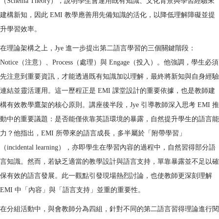
（Schema Theory），說明學生會運用既有知識、文化背景與學習經驗來
建構新知，因此 EMI 教學應善用先備知識的活化，以降低理解障礙並提
升學習效率。
在理論架構之上，Jye 進一步提出第二語言學習的三個關鍵階段：
Notice（注意）、Process（處理）與 Engage（投入）。他強調，學生必須
先注意到重要資訊，才能透過既有知識加以理解，最終將新知與自身經驗
連結並靈活運用。這一歷程正是 EMI 課堂設計的重要依據，也是教師建
構有效教學鷹架的核心原則。講座後半段，Jye 引導教師深入思考 EMI 推
動中的重要議題：是否能僅依靠英語環境的暴露，自然提升學生的語言能
力？他指出，EMI 所帶來的語言成長，多半屬於「附帶學習」
（incidental learning），亦即學生在學習內容的過程中，自然習得部分語
言知識。然而，若缺乏適當的教學設計與語言支持，單靠暴露並不足以確
保有效的語言發展。此一觀點引發現場熱烈討論，也使教師更深刻理解
EMI 中「內容」與「語言支持」並重的重要性。
在分組活動中，與會教師分為四組，針對不同的第二語言習得理論進行閱