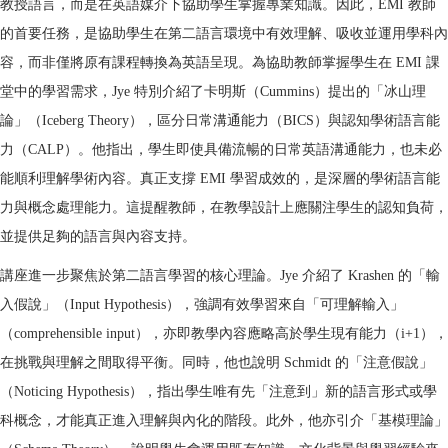
教授語言，而是在英語媒介下協助學生掌握專業知識。因此，EMI 教師
的首要任務，是協助學生在第二語言環境中有效理解、吸收並運用學科內
容，而非僅將原有課程轉換為英語呈現。為協助教師掌握學生在 EMI 課
堂中的學習需求，Jye 特別介紹了卡明斯（Cummins）提出的「冰山理
論」（Iceberg Theory），區分日常溝通能力（BICS）與認知學術語言能
力（CALP）。他指出，學生即使具備流暢的日常英語溝通能力，也未必
能順利理解學術內容。真正支撐 EMI 學習成效的，是深層的學術語言能
力與概念處理能力。這提醒教師，在教學設計上應關注學生的認知負荷，
並提供足夠的語言與內容支持。
講座進一步聚焦於第二語言學習的核心理論。Jye 介紹了 Krashen 的「輸
入假說」（Input Hypothesis），強調有效學習來自「可理解輸入」
（comprehensible input），亦即教學內容應略高於學生現有能力（i+1），
在挑戰與理解之間取得平衡。同時，他也說明 Schmidt 的「注意假說」
（Noticing Hypothesis），指出學生唯有先「注意到」新的語言形式或學
科概念，才能真正進入理解與內化的階段。此外，他亦引介「基模理論」