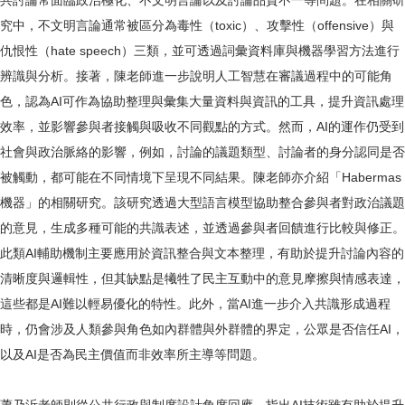
共討論常面臨政治極化、不文明言論以及討論品質不一等問題。在相關研
究中，不文明言論通常被區分為毒性（toxic）、攻擊性（offensive）與
仇恨性（hate speech）三類，並可透過詞彙資料庫與機器學習方法進行
辨識與分析。接著，陳老師進一步說明人工智慧在審議過程中的可能角
色，認為AI可作為協助整理與彙集大量資料與資訊的工具，提升資訊處理
效率，並影響參與者接觸與吸收不同觀點的方式。然而，AI的運作仍受到
社會與政治脈絡的影響，例如，討論的議題類型、討論者的身分認同是否
被觸動，都可能在不同情境下呈現不同結果。陳老師亦介紹「Habermas
機器」的相關研究。該研究透過大型語言模型協助整合參與者對政治議題
的意見，生成多種可能的共識表述，並透過參與者回饋進行比較與修正。
此類AI輔助機制主要應用於資訊整合與文本整理，有助於提升討論內容的
清晰度與邏輯性，但其缺點是犧牲了民主互動中的意見摩擦與情感表達，
這些都是AI難以輕易優化的特性。此外，當AI進一步介入共識形成過程
時，仍會涉及人類參與角色如內群體與外群體的界定，公眾是否信任AI，
以及AI是否為民主價值而非效率所主導等問題。