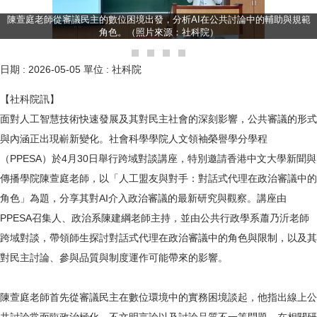
陳萱庭老師從審議民主的數位困境出發，分析AI在公共討論中的輔助與規範
角色。（照片來源：社科院）
日期 :
2026-05-05
單位 :
社科院
【社科院訊】
面對人工智慧技術快速發展及其對民主社會的深刻影響，公共審議的形式
與內涵正出現嶄新變化。社會科學學院人文領袖榮譽學分學程
（PPESA）於4月30日舉行跨域對談講座，特別邀請香港中文大學新聞與
傳播學院陳萱庭老師，以「人工盟友與對手：對話式代理在政治審議中的
角色」為題，分享其對AI介入政治審議的最新研究與觀察。講座由
PPESA召集人、政治系陳建綱老師主持，並由公共行政學系蕭乃沂老師
跨域對談，帶領師生探討對話式代理在政治審議中的角色與限制，以及其
對民主討論、參與品質與制度運作可能帶來的影響。
陳萱庭老師首先從審議民主在數位環境中的實務困境談起，他指出線上公