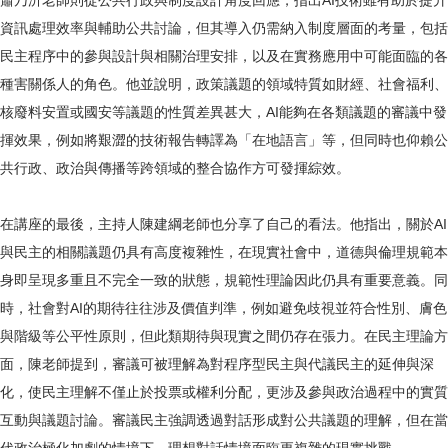
蕭乃沂老師則從公共行政與制度設計角度回應，指出AI技術雖有助於提升
資訊處理效率與輔助公共討論，但其導入仍需納入制度層面的考量，包括
民主程序中的參與設計與相關治理安排，以及在實務應用中可能面臨的各
種害關係人的角色。他並說明，政策議題的領域特質如財經、社會福利、
核廢料安置或國安等議題的性質差異甚大，AI能夠在各類議題的審議中發
揮效果，例如將艱澀的技術報告轉譯為「在地語言」等，但同時也仰賴公
共行政、政治與傳播等跨領域的整合協作方可發揮綜效。
在講座的最後，主持人陳建綱老師也分享了自己的看法。他指出，關於AI
與民主的相關議題仍具有高度複雜性，在現實社會中，道德與倫理規範本
身即呈現多重且不完全一致的狀態，規範性理論因此仍具有重要意義。同
時，社會對AI的期待往往涉及價值判準，例如避免歧視並符合性別、膚色
與階級等公平性原則，但此類期待與現實之間仍存在張力。在民主理論方
面，陳老師提到，審議可被理解為對程序型民主與代議民主的延伸與深
化，使民主理解不僅止於投票或權利分配，更涉及參與政治過程中的實質
互動與議題討論。審議民主強調透過對話形成對公共議題的理解，但在當