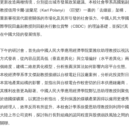
更新改造兩種情境，分別提出城市發展政策建議。本校社會學系高國魁副
教授借用卡爾‧波蘭尼（Karl Polanyi）《巨變》一書的「去鑲嵌」架構，
重新審視當代親密關係的市場化及其所引發的社會張力。中國人民大學國
際學院田鑫副教授則回顧央行數位貨幣（CBDC）的理論基礎，並探討其
在中國大陸的發展情形。
下午的研討會，首先由中國人民大學應用經濟學院栗雅欣助理教授以視訊
方式發表，從內容品質高低（垂直差異化）與立場偏好（水平差異化）兩
個維度，建構二維差異化模型，分析推薦演算法如何影響內容平台生態。
本校經濟學系李文傑副教授接續以台積電赴日設廠案例，分析此投資對日
本當地產業結構的影響，並指出與台積電合作較密切的日本供應鏈廠商，
其獲利改善更為顯著。中國人民大學應用經濟學院鄭弘浩助理教授則聚焦
於德國煤礦業，以實證分析指出，受到保護的煤礦產業因得以僱用更優秀
的經理人，效率反而有所提升。本校會計學系徐愛恩助理教授則利用中國
大陸上市公司資料，探討執行長對組織的認同程度與股價崩跌風險之間的
關聯。