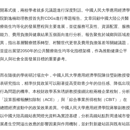
開幕式後，兩校學者就多元議題進行深度對話。中國人民大學應用經濟學
院劉逸楠助理教授首先對CDGs進行專題報告。文章回顧中國大陸公共醫
療衛生均等化的發展歷程與主要進展，並從服務可及性、資源配置、服務
能力、費用負擔與健康結果五個面向進行分析。報告聚焦於城鄉與區域差
異，指出基層醫療體系轉型、村醫世代更替及費用負擔落差等關鍵議題，
並提出展望2050年的公共醫療衛生均等化指標架構，作為推動健康公平
與人與社會全面發展目標的重要參考。
而在隨後的學術研討場次中，中國人民大學應用經濟學院陳佳瑩副教授發
表研究指出，精準扶貧政策可以顯著提高受助青少年的信任感、降低出現
行為問題的機率。本校財政學系朱琇妍教授接續比較兩種企業稅制，分析
「設算股權報酬扣除制（ACE）」與「綜合事業所得稅制（CBIT）」在
總體經濟波動中的政策效果差異。中國人民大學應用經濟學院蔣黎副教授
以中國大陸高鐵站夜間燈光資料為實證基礎，分析高鐵站點對周邊城市發
展產生空間溢出效應的影響因素與作用機制，並針對新建站區與既有站區