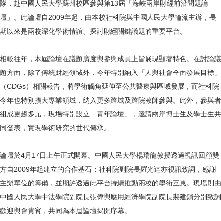
隊，赴中國人民大學蘇州校區參與第13屆「海峽兩岸財經前沿問題論
壇」。此論壇自2009年起，由本校社科院與中國人民大學輪流主辦，長
期以來是兩校深化學術情誼、探討財經關鍵議題的重要平台。
相較往年，本屆論壇在議題廣度與參與成員上皆展現顯著特色。在討論議
題方面，除了傳統財經領域外，今年特別納入「人與社會全面發展目標」
（CDGs）相關報告，將學術觸角延伸至公共醫療與區域發展，而社科院
今年也特別擴大專業領域，納入更多跨域及跨院教師參與。此外，參與者
組成更趨多元，現場特別設立「青年論壇」，邀請兩岸博士生及學士生共
同發表，實現學術研究的世代傳承。
論壇於4月17日上午正式開幕。中國人民大學楊瑞龍教授透過視訊回顧雙
方自2009年起建立的合作基石；社科院副院長羅光達亦視訊致詞，感謝
主辦單位的籌備，並期許透過此平台持續推動兩校的學術互惠。現場則由
中國人民大學中法學院副院長張偉與應用經濟學院副院長裴建鎖分別致詞
歡迎與會貴賓，共同為本屆論壇揭開序幕。