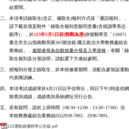
結查閱。
二、本項考試錄取生(含正、備取生)報到方式採「通訊報到」，
請下載並填妥附件「錄取生報到意願同意書(含就讀學系志
願序)」，於
115
年5月5日前(郵戳為憑)
掛號郵寄至「116971
臺北市文山指南郵局第365號信箱 國立政治大學教務處綜合
業務組」，
逾期者視為自願放棄分發及入學資格
；有關「錄
取生報到及分發說明」請點選下方連結參閱。
三、經報到分發之錄取生，於本校修業期間，須配合參加該運動
代表隊訓練。
四、本項考試成績單於4月21日以平信寄出，同日下午2時提供網
路查詢成績，成績查詢系統網址另行公告。
五、若有疑問，請於上班時間（08:30~12:00；13:30~17:00）洽
本校教務處綜合業務組(02)2938-7892、2938-7893。
115運動績優榜單公告版.pdf