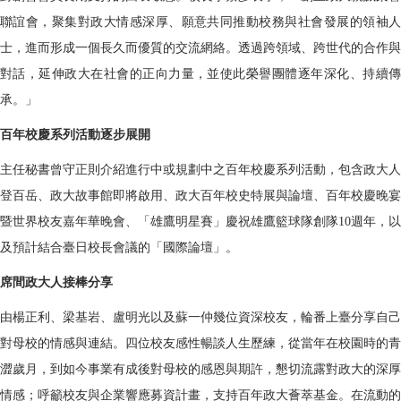
聯誼會，聚集對政大情感深厚、願意共同推動校務與社會發展的領袖人
士，進而形成一個長久而優質的交流網絡。透過跨領域、跨世代的合作與
對話，延伸政大在社會的正向力量，並使此榮譽團體逐年深化、持續傳
承。」
百年校慶系列活動逐步展開
主任秘書曾守正則介紹進行中或規劃中之百年校慶系列活動，包含政大人
登百岳、政大故事館即將啟用、政大百年校史特展與論壇、百年校慶晚宴
暨世界校友嘉年華晚會、「雄鷹明星賽」慶祝雄鷹籃球隊創隊10週年，以
及預計結合臺日校長會議的「國際論壇」。
席間政大人接棒分享
由楊正利、梁基岩、盧明光以及蘇一仲幾位資深校友，輪番上臺分享自己
對母校的情感與連結。四位校友感性暢談人生歷練，從當年在校園時的青
澀歲月，到如今事業有成後對母校的感恩與期許，懇切流露對政大的深厚
情感；呼籲校友與企業響應募資計畫，支持百年政大薈萃基金。在流動的