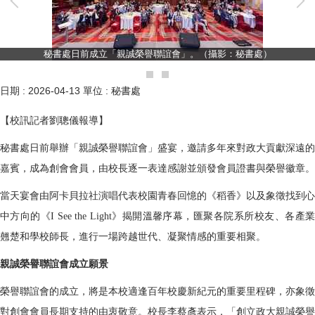
秘書處日前成立「親誠榮譽聯誼會」。（攝影：秘書處）
日期 :
2026-04-13
單位 :
秘書處
【校訊記者劉聰儀報導】
秘書處日前舉辦「親誠榮譽聯誼會」盛宴，邀請多年來對政大貢獻深遠的
嘉賓，成為創會會員，由校長逐一表達感謝並頒發會員證書與榮譽徽章。
當天宴會由阿卡貝拉社演唱代表校園青春回憶的《稻香》以及象徵找到心
中方向的《I See the Light》揭開溫馨序幕，匯聚各院系所校友、各產業
翹楚和學校師長，進行一場跨越世代、凝聚情感的重要相聚。
親誠榮譽聯誼會成立願景
榮譽聯誼會的成立，將是本校適逢百年校慶新紀元的重要里程碑，亦象徵
對創會會員長期支持的由衷敬意。校長李蔡彥表示，「創立政大親誠榮譽