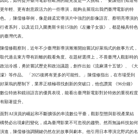
因此，如何提升臺灣電影在歐洲的能見度是一大挑戰，「要讓他們知道有
更年輕、更有創意跟活力的一些導演，能夠去展現出我們臺灣電影的特
色。」陳儒修舉例，像是鍾孟宏導演片中強烈的影像語言、蔡明亮導演的
行者系列，以及近日入圍奧斯卡前15強的《左撇子女孩》，都是極具特色
的臺灣代表。
陳儒修觀察到，近年不少臺灣新導演漸漸開始嘗試好萊塢式的敘事方式，
取代過去東方帶有距離的觀看角度。在題材選擇上，不畏臺灣人觀影時的
政治冷感，勇於嘗試歷史和政治議題，創作出如《流麻溝十五號》、《大
濛》等作品。 「2025後將有更多的可能性。」陳儒修指出，在市場受到
好萊塢的壓制下，業界正積極尋找創新的突破口，他也讚賞 《96分鐘》
數位特效和鏡頭語言的優異表現，能看出臺灣新電影對於特效的重視程度
有顯著提升。
面對AI演員的崛起和不斷擴張的串流數位平臺，觀影型態與影視產業結
構勢必出現劇烈變化，成為臺灣影業不可忽視的趨勢。然而無論科技如何
演進，陳儒修強調關鍵仍然在於故事與劇本。他引用日本導演北野武的名