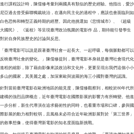
進行課程設計時，陳儒修考量到兩國具有類似的歷史經驗。他指出，愛沙
尼亞過去曾受蘇聯獨裁統治，在邁向民主化的過程中，應該也會面臨到如
白色恐怖和轉型正義時期的經歷。因此他挑選如《悲情城市》、 《超級
大國民》、《返校》等呈現臺灣政治氛圍的電影作 品，期待能引發學生
對於自身民族歷史的討論與反思。
「臺灣電影可以說是跟著臺灣社會一起長大、一起呼吸，每個脈動都可以
反映臺灣社會的變化。」陳儒修提到，臺灣電影本身就是臺灣社會現代化
進程的縮影，除了藉由影像來談政治和文化外，更要呈現出我們這個小小
多山的國家，其美麗之處，加深東歐與波羅的海三小國對臺灣的認識。
針對當前臺灣電影在歐洲地區的能見度，陳儒修觀察到，相較於80年代所
建構的強烈品牌概念，近年臺灣電影在國際影展的影響力有所轉變。他進
一步分析，新生代導演在追求藝術性的同時，也看重市場和口碑，參與國
際影展的動力相對較弱，且風格未必符合近年歐洲影展對於「第三世界」
的敘事想像，使得臺灣新電影的知名度面臨新挑戰。