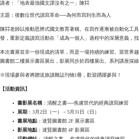
講者：「地表最強國文課沒有之一」陳茻
主題：後數位世代讀寫革命──為何而寫到生而為人
陳茻老師以推動思辨式國文教育著稱。在寫作逐漸被自動化工具
發，重新定義讀寫活動在「成為一個人」過程中的深層意義，找
本次書展並非一份現成的清單，而是一場持續的練習。當世界越
圖書館二樓展示書區展出，影展同步於四樓展出。系列講座採線
※現場參與者將贈送旅讀雜誌刊物1冊，歡迎踴躍參與！
【活動資訊】
書影展名稱
：清醒之書──焦慮世代的經典讀寫練習
展期
：3月2日（一）－5月31日（日）
書展地點
：達賢圖書館 2F 展示書區
影展地點
：達賢圖書館 4F 影展區
活動網站
：
清醒之書──焦慮世代的經典讀寫練習