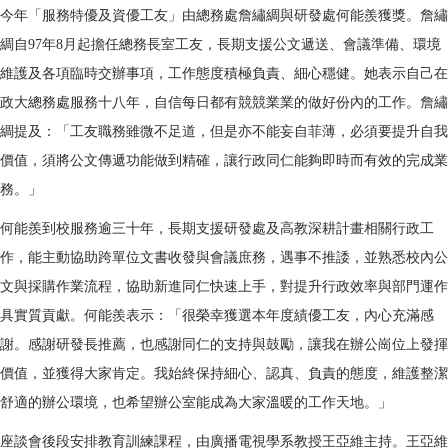
今年「服務特優及資優工友」由
總務處詹繡綢與
研發處何能羨獲獎。
詹繡
綢自97年8月起擔任總務長室工友，長期支援公文遞送、會議準備、環境
維護及各項臨時交辦事項，工作態度積極負責、細心穩健。她表示自己在
政大總務處服務十八年，自信每日都有競競業業的做好份內的工作。詹繡
綢提及：「工友職務雖微不足道，但是亦不能妄自菲薄，必須要提升自我
價值，須將公文傳遞功能做到精確，讓行政同仁能夠即時而有效的完成業
務。」
何能羨到校服務逾三十年，長期支援研發處及高教深耕計畫相關行政工
作，能主動協助跨單位文書收發與會議庶務，遇事不推諉，並熟悉校內公
文與採購作業流程，協助新進同仁快速上手，對提升行政效率與部門運作
具實質貢獻。何能羨表示：「很榮幸獲選本年度績優工友，內心充滿感
謝。感謝研發長推薦，也感謝同仁的支持與鼓勵，讓我在辦公崗位上發揮
價值，並獲得大家肯定。我始終保持細心、認真、負責的態度，維護整潔
舒適的辦公環境，也希望辦公室能成為大家溫暖的工作天地。」
座談會後段安排教育訓練課程，由廣播電視學系教授王亞維主持。王亞維