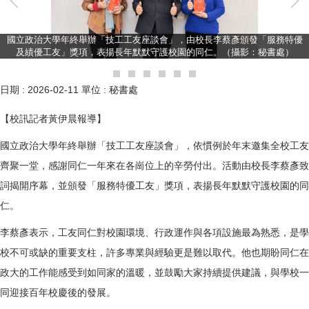
國立政治大學年終舉辦「技工工友座談會」，由校長李蔡彥頒發「服務特優
及績優工友」獎項，表揚長年默默守護校園的同仁。（攝影：秘書處）
日期 :
2026-02-11
單位 :
秘書處
【校訊記者黃伊晨報導】
國立政治大學年終舉辦「技工工友座談會」，依慣例於年末邀集全校工友
齊聚一堂，感謝同仁一年來在各崗位上的辛勞付出。活動由校長李蔡彥致
詞揭開序幕，並頒發「服務特優工友」獎項，表揚長年默默守護校園的同
仁。
李蔡彥表示，工友同仁對校園環境、行政運作與各項設施最為熟悉，是學
校不可或缺的重要支柱，許多專業與經驗更是難以取代。他也期盼同仁在
政大的工作能感受到如同家的溫暖，並鼓勵大家持續提供建議，與學校一
同迎接百年校慶後的發展。