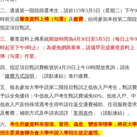
二、通過第一階段篩選考生，請於115
年5
月5
日（星期二）下午9
時前完成
審查資料上傳（勾選）
及
繳費
，始得參加本校第二階段
指定項目甄試。
三、
審查資料上傳系統
開放時間為4月30日至5月5日
（每日上午9
時起至下午9
時止）；為避免網路塞車，請儘早完成審查資料上
傳（勾選）作業。
四、指定項目甄試費帳號於4
月29
日上午10
時開放查詢，請依
「
繳費方式說明
」（請點連結）進行繳費。
五、
報名參加大學申請第二階段目甄試之低收入戶考生，甄試費
予以全免優待；中低收入戶考生甄試費減免60
%
。低收入戶、中
低收入戶及特殊境遇考生得申請往返交通費補助、住宿服務需求
及餐費，補助方式及申請表請詳「
常用表件
」（請點連結）。
六、
考生所繳資料有假借、冒用、偽造、變造等情事，將依大學
招生委員會聯合會大學申請入學招生規定處理。