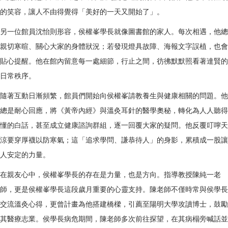
的笑容，讓人不由得覺得「美好的一天又開始了」。
另一位館員沈怡則形容，侯權峯學長就像圖書館的家人。每次相遇，他總
親切寒暄、關心大家的身體狀況；若發現燈具故障、海報文字誤植，也會
貼心提醒。他在館內留意每一處細節，行止之間，彷彿默默照看著達賢的
日常秩序。
隨著互動日漸頻繁，館員們開始向侯權峯請教養生與健康相關的問題。他
總是耐心回應，將《黃帝內經》與溫灸耳針的醫學奧秘，轉化為人人聽得
懂的白話，甚至成立健康諮詢群組，逐一回覆大家的疑問。他反覆叮嚀天
涼要穿厚襪以防寒氣；這「追求學問、謙恭待人」的身影，累積成一股讓
人安定的力量。
在親友心中，侯權峯學長的存在是力量，也是方向。指導教授陳純一老
師，更是侯權峯學長這段歲月重要的心靈支持。陳老師不僅時常與侯學長
交流溫灸心得，更曾計畫為他搭建橋樑，引薦至陽明大學攻讀博士，鼓勵
其醫療志業。侯學長病危期間，陳老師多次前往探望，在其病榻旁喊話並