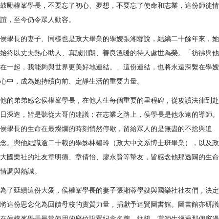
鼓勵權峯學長，不要忘了初心、夢想，不要忘了使命和志業，這份師徒情
誼，至今仍令眾人動容。
侯學長的妻子、同樣也是政大畢業的學嫂張湘蓉說，結縭二十餘年來，她
始終以丈夫熱心助人、真誠開朗、善良溫暖的待人處世為榮。「彷彿與他
在一起，我能夠與世界更美好地連結。」這份連結，也將永遠深繫在學嫂
心中，成為她持續向前、定靜生活的重要力量。
他的弟弟感念侯權峯學長，在他人生每個重要的里程碑，從攻讀法律到赴
日深造，皆是聽從大哥的建議；在志業之路上，侯學長是他永遠的導師。
侯學長的生命在最燦爛的時刻悄然停歇，留給眾人的是無盡的不捨與追
念。與他結識逾二十載的學姊林碧玲（政大中文系博士班畢業），以及政
大國樂社的社友章明德、章倩怡、廖永賢等摯友，皆感念他那透闢的生命
情調與熱誠。
為了延續這份大愛，侯權峯學長的妻子張湘蓉學嫂與國樂社社友們，決定
將這份思念化為回饋母校的實質力量，捐獻予達賢圖書館。圖書館亦研議
在侯權峯學長最常使用的座位設置紀念名牌。往後，當師生經過那個窗邊