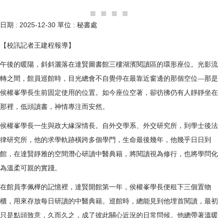
日期 :
2025-12-30
單位 :
秘書處
【校訊記者王建程報導】
午後的暖陽，斜斜灑落在達賢圖書館三樓湖濱閱讀區的環形座位。光影流
轉之間，館員巡館時，目光總會不自覺停在最靠近窗邊的那個空位—那是
侯權峯學長生前固定使用的位置。如今座位空著，卻彷彿仍有人靜靜坐在
那裡，低頭讀書，神情專注而安然。
侯權峯學長一生與政大緣深情長。自外交學系、外交研究所，到學士後法
律研究所，他的求學軌跡橫跨多個學門，生命最後幾年，他幾乎日日到
館，在達賢靜雅的空間潛心研讀中醫典籍，將閱讀視為修行，也將學問化
為溫柔可親的實踐。
在館員李佩樺的記憶裡，達賢開館第一年，侯權峯學長便租下三個置物
櫃，用來存放每日研讀的中醫典籍。巡館時，總能見到他埋首閱讀，最初
只是點頭致意，久而久之，成了彼此關心近況的日常問候。他總帶著溫暖