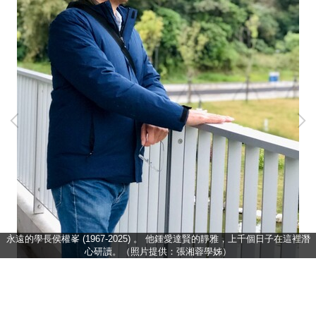
永遠的學長侯權峯 (1967-2025) 。 他鍾愛達賢的靜雅，上千個日子在這裡潛
心研讀。（照片提供：張湘蓉學姊）