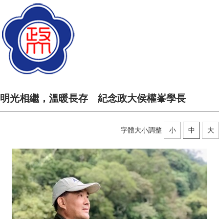
明光相繼，溫暖長存 紀念政大侯權峯學長
字體大小調整
小
中
大