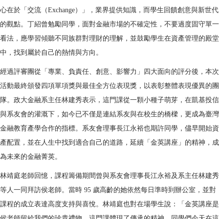
心在於「交流（Exchange）」，業界提供知識，而學生回饋創意與新世代
的觀點。丁紹曾勉勵同學，面對金融市場的不確定性，不要過度固守單一
看法，應學習傾聽不同族群對理財的理解，並鼓勵學生在資產管理的殿堂
中，找到屬於自己的熱情與方向。
經過評審團從「專業、負責任、創意、影響力」四大面向的評分後，本次
活動最終頒發四項單項獎與最佳全方位表現獎，以表彰整體表現優異的團
隊。政大金融系主任林建秀表示，這門課從一顆小種子萌芽，在凱基投信
與系友會的灌溉下，如今已不僅是連結系友與在校生的橋樑，更成為臺灣
金融教育產學合作的指標。系友會理事長江永裕也期許同學，儘早開始資
產配置，並在人生中找到適合自己的道路，延續「金英講座」的精神，成
為未來的金融菁英。
林靖庭老師回憶，課程籌備期間曾與系友會理事長江永裕及系主任林建秀
等人一同拜訪侯老師。當時 95 歲高齡的她依然每日準時到辦公室，並對
課程的成立表達高度支持與喜悅。林靖庭也對在場學生說：「金英講座是
侯老師留給我們的珍貴禮物，這門課體現了傳承的精神。同學們今天在這