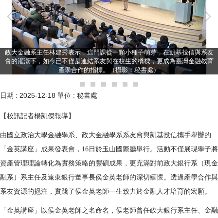
政大金融系主任林建秀表示，這門課從一顆小種子萌芽，在凱基投信與系友
會的灌溉下，如今已不僅是連結系友與在校生的橋樑，更成為臺灣金融教育
產學合作的指標。（攝影：秘書處）
日期 :
2025-12-18
單位 :
秘書處
【校訊記者楊凱傑報導】
由國立政治大學金融學系、政大金融學系系友會與凱基投信攜手舉辦的
「金英講座」成果發表會，16日於玉山國際廳舉行。活動不僅展現學子將
資產管理理論轉化為實務策略的豐碩成果，更充滿對前政大銀行系（現金
融系）系主任及遠東銀行董事長侯金英老師的深切緬懷。透過產學合作與
系友資源的挹注，實踐了侯金英老師一生致力於金融人才培育的宏願。
「金英講座」以侯金英老師之名命名，侯老師曾任政大銀行系主任、金融