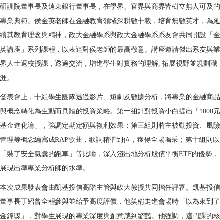
研訓院董事長及遠東銀行董事長，在學界、官界與商界皆樹立無人可及的
專業典範。侯金英老師在金融教育領域深耕數十載，培育無數英才，為延
續其教育理念與精神，政大金融學系與政大金融學系系友會共同開設「金
英講座」系列課程，以表達對侯老師的最高敬意。講座邀請傑出系友與業
界人士返校授課，透過交流，增進學生對實務的理解, 拓展視野並規劃職
涯。
發表會上，十組學生團隊透過影片、短劇及數據分析，將專業的金融商品
與概念轉化為生動而具體的投資策略。第一組針對投資小白提出「1000元
基金進化論」，強調定期定額與複利效果；第三組則將主被動投資、風險
管理等概念編寫成RAP歌曲，歌詞精準到位，獲得全場喝采；第十組則以
「裝了安全氣囊的跑車」等比喻，深入淺出地分析股債平衡ETF的優勢，
展現出準專業分析師的水準。
本次成果發表會由凱基投信高階主管與政大教授共同擔任評審。凱基投信
董事長丁紹曾全程參與並給予高度評價，他笑稱走進會場時「以為來到了
金鐘獎」，對學生展現的專業深度與創意感到驚豔。他強調，這門課的核