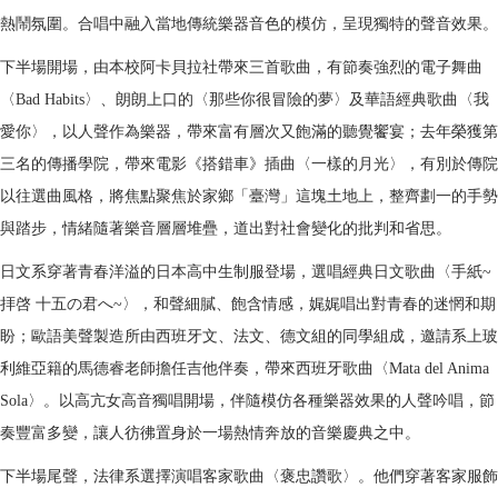
熱鬧氛圍。合唱中融入當地傳統樂器音色的模仿，呈現獨特的聲音效果。
下半場開場，由本校阿卡貝拉社帶來三首歌曲，有節奏強烈的電子舞曲
〈Bad Habits〉、朗朗上口的〈那些你很冒險的夢〉及華語經典歌曲〈我
愛你〉，以人聲作為樂器，帶來富有層次又飽滿的聽覺饗宴；去年榮獲第
三名的傳播學院，帶來電影《搭錯車》插曲〈一樣的月光〉，有別於傳院
以往選曲風格，將焦點聚焦於家鄉「臺灣」這塊土地上，整齊劃一的手勢
與踏步，情緒隨著樂音層層堆疊，道出對社會變化的批判和省思。
日文系穿著青春洋溢的日本高中生制服登場，選唱經典日文歌曲〈手紙~
拝啓 十五の君へ~〉，和聲細膩、飽含情感，娓娓唱出對青春的迷惘和期
盼；歐語美聲製造所由西班牙文、法文、德文組的同學組成，邀請系上玻
利維亞籍的馬德睿老師擔任吉他伴奏，帶來西班牙歌曲〈Mata del Anima
Sola〉。以高亢女高音獨唱開場，伴隨模仿各種樂器效果的人聲吟唱，節
奏豐富多變，讓人彷彿置身於一場熱情奔放的音樂慶典之中。
下半場尾聲，法律系選擇演唱客家歌曲〈褒忠讚歌〉。他們穿著客家服飾