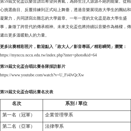
第59屆文化盃以樂音譜出希望與勇氣，為師生注入源源不絕的能量。從精
心挑選曲目、反覆排練到正式站上舞
臺
，透過音樂展現政大學生的團結和
凝聚力，共同譜寫出難忘的大學篇章。一年一度的文化盃是政大學生盛
事，象徵了跨世代的傳承精神。未來文化盃也將持續以音樂作為橋樑，傳
遞出更多溫暖動人的力量。
更多比賽精彩照片，歡迎點入「政大人／影音專區／精彩瞬間」瀏覽：
https://mynccu.nccu.edu.tw/index.php?inter=photo&id=64
第59屆文化盃合唱比賽各隊採訪影片
https://www.youtube.com/watch?v=U_Fi4JvQcXw
第59屆
文化盃合唱比賽名次表
名次
系別 / 單位
第一名（冠軍）
企業管理學系
第二名（亞軍）
法律學系