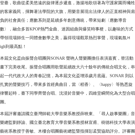
登臺，歌曲從柔美悠遠的旋律逐步遞進，激揚地歌頌著為守護家園而犧牲
的客家義民，揮舞著法學院的大旗，用樂音展現出法律人的正直精神與肩
負的社會責任；應數系則是延續多年創意傳統，帶來短劇〈應數導音
數〉，融合多首KPOP熱門金曲、迷因組曲與爆笑時事梗，以趣味的方式
帶領現場師生一同體會數學之美，贏得現場觀眾熱烈掌聲，現場氣氛Ｈ
igh到最高點！
本屆文化盃由振聲合唱團與SONAR 聲吶人聲樂團擔任表演嘉賓，替活動
畫下完美收尾。振聲合唱團用歌聲延續政大六十餘年的傳統合唱文化，串
起一代代政大人的青春記憶，為本屆文化盃增添歲月底蘊。SONAR 則以
扎實的聲樂技巧，帶來多首經典曲目，當〈稻香〉、〈happy〉等熟悉旋
律響起時，臺下同學齊聲合唱、沈浸於音樂中，四維堂瞬間化為大型合唱
團。
本屆評審邀請國立臺灣師範大學音樂系教授薛映東、「尋人啟事樂團」音
樂總監劉靜諭、國立臺北教育大學音樂系教授林宣甫、樹德科技大學表演
藝術系教授于善敏、木樓合唱團藝術總監暨指揮彭孟賢協助評分。評審團