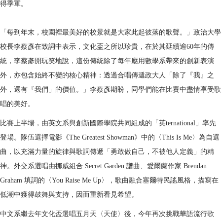
得季軍。
「每到年末，校園裡最美好的校景就是大家此起彼落的歌聲。」政治大學
校長李蔡彥在致詞中表示，文化盃之所以珍貴，在於其延續逾60年的傳
統，李蔡彥開玩笑地說，這份傳統除了每年應用數學系帶來的創新表演
外，亦包含始終不變的核心精神：透過合唱傳遞政大人「除了『我』之
外，還有『我們」的價值。」李蔡彥期盼，同學們能在比賽中盡情享受歌
唱的美好。
比賽上半場，由英文系與創新國際學院共同組成的「英ternational」率先
登場。隊伍選擇電影《The Greatest Showman》中的〈This Is Me〉為自選
曲，以充滿力量的旋律與歌詞傳遞「勇敢做自己，不被他人定義」的精
神。外交系選唱由挪威組合 Secret Garden 譜曲、愛爾蘭作家 Brendan
Graham 填詞的〈You Raise Me Up〉，歌曲融合塞爾特民謠風格，描寫在
低潮中獲得鼓舞與支持，因而重新看見希望。
中文系繼去年文化盃選唱五月天〈天使〉後，今年再次挑戰華語流行歌