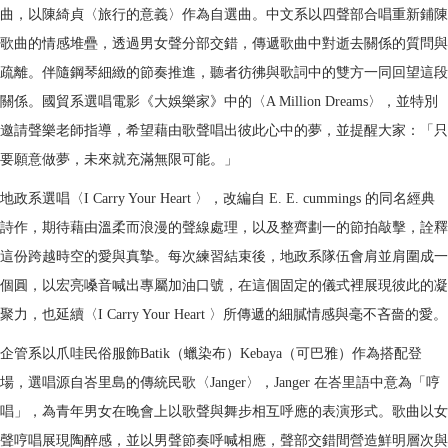
曲，以陳綺貞〈旅行的意義〉作為自選曲。中文系以四聲部合唱重新鋪陳
歌曲的情感堆疊，透過男女聲分部交錯，傳遞歌曲中對逝去關係的質問與
疏離。伴隨鋼琴細緻的節奏推進，聽者彷彿與歌詞中的雙方一同回望這段
關係。國貿系選唱電影《大娛樂家》中的〈A Million Dreams〉，並特別
邀請聲樂老師指導，希望藉由歌聲唱出彼此心中的夢，並提醒大家：「只
要願意做夢，未來就充滿無限可能。」
地政系選唱〈I Carry Your Heart 〉，改編自 E. E. cummings 的同名經典
詩作，期待藉由溫柔而浪漫的聲線處理，以及整齊劃一的節拍敲擊，詮釋
這份跨越時空的愛與真摯。每次練習結束後，地政系隊伍會肩並肩圍成一
個圓，以宏亮嗓音喊出專屬加油口號，在這個固定的儀式裡展現彼此的凝
聚力，也延續〈I Carry Your Heart 〉所傳遞的細膩情感與毫不吝嗇的愛。
企管系以爪哇民俗服飾Batik（蠟染布）Kebaya（可巴雅）作為搭配登
場，選唱源自峇里島的傳統民歌〈Janger〉，Janger 在峇里語中意為「哼
唱」，為青年男女在晚會上以歌聲與舞步相互呼應的表演形式。歌曲以女
聲哼唱展現陶醉感，並以男聲節奏呼喊相應，聲部交錯間營造鮮明層次與