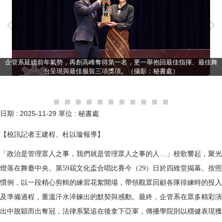
企管系延續前年氣勢，再創高峰奪得第一名，更一舉抱回最佳指揮、最佳舞
台呈現與最佳服裝三項獎項。（攝影：秘書處）
日期 :
2025-11-29
單位 :
秘書處
【校訊記者王建程、杜以璇報導】
「政治是管理眾人之事，我們就是管理眾人之事的人…」校歌響起，聚光
燈落在舞臺中央。第59屆文化盃合唱比賽今（29）日於四維堂揭幕。按照
慣例，以一段精心剪輯的練習花絮開場，帶領觀眾回顧各隊排練時的投入
及準備過程，重溫汗水淬鍊出的默契與感動。最終，企管系在眾多精彩演
出中脫穎而出奪冠，法律系緊追在後拿下亞軍，傳播學院則以穩健表現獲