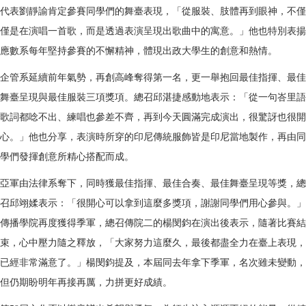
代表劉靜諭肯定參賽同學們的舞
臺
表現，「從服裝、肢體再到眼神，不僅
僅是在演唱一首歌，而是透過表演呈現出歌曲中的寓意。」他也特別表揚
應數系每年堅持參賽的不懈精神，體現出政大學生的創意和熱情。
企管系延續前年氣勢，再創高峰奪得第一名，更一舉抱回最佳指揮、最佳
舞
臺
呈現與最佳服裝三項獎項。總召邱湛捷感動地表示：「從一句峇里語
歌詞都唸不出、練唱也參差不齊，再到今天圓滿完成演出，很驚訝也很開
心。」他也分享，表演時所穿的印尼傳統服飾皆是印尼當地製作，再由同
學們發揮創意所精心搭配而成。
亞軍由法律系奪下，同時獲最佳指揮、最佳合奏、最佳舞
臺
呈現等獎，總
召邱翊媃表示：「很開心可以拿到這麼多獎項，謝謝同學們用心參與。」
傳播學院再度獲得季軍，總召傳院二的楊閔鈞在演出後表示，隨著比賽結
束，心中壓力隨之釋放，「大家努力這麼久，最後都盡全力在
臺
上表現，
已經非常滿意了。」楊閔鈞提及，本屆同去年拿下季軍，名次雖未變動，
但仍期盼明年再接再厲，力拼更好成績。