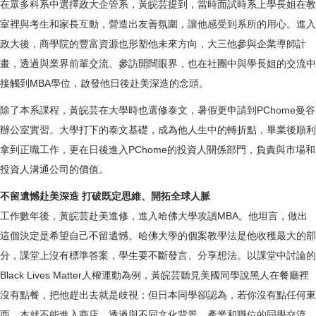
在眾多科系中選擇政大企管系，黃皖芸提到，當時面試時系上學長姐在教
室裡與考生和家長互動，營造出友善氛圍，讓他感受到系所的用心。進入
政大後，商學院的豐富資源也形塑他未來方向，大三他參與企業導師計
畫，透過與業界前輩交流、參訪開闊眼界，也在社團中與學長姐的交流中
接觸到MBA學位，啟發他日後赴美深造的念頭。
除了本系課程，黃皖芸在大學時也選修泰文，暑假更申請到PChome曼谷
辦公室實習。大學打下的泰文基礎，成為他人生中的轉折點，畢業後順利
拿到正職工作，更在日後進入PChome的投資人關係部門，負責與市場和
投資人溝通公司的價值。
不留遺憾赴美深造 打破既定思維、開拓全球人脈
工作數年後，黃皖芸赴美進修，進入哈佛大學攻讀MBA。他坦言，做出
這個決定是希望自己不留遺憾。哈佛大學的個案教學法是他收穫最大的部
分，課堂上沒有標準答案，學生要不斷發言、分享想法。以課堂中討論的
Black Lives Matter人權運動為例，黃皖芸聽見美國同學說黑人在餐廳裡
沒有點餐，把他趕出去就是歧視；但日本同學卻認為，若你沒有點任何東
西，本就不能進入商店。透過與不同文化背景、產業和職位的同學交流，