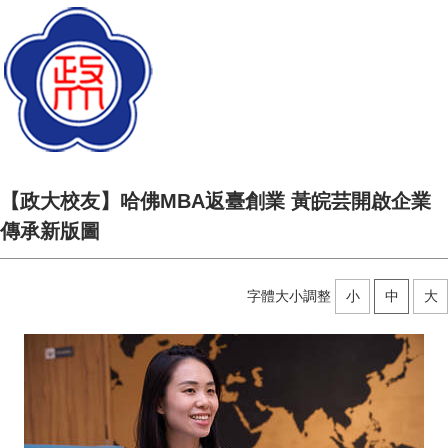
【政大校友】哈佛MBA返臺創業 黃皖芸開啟企業
傳承新版圖
字體大小調整
小
中
大