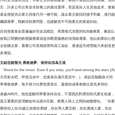
作的女兒接到消息，帶著丈夫與寵物返臺，卻因不適應想回到美國。他坦
言，許多公司出售並非財務上的最佳選擇，而是基於人生其他追求。搜索
基金便提供企業主與後代另一種可能，讓企業主能找到接手對象，後代能
繼續逐夢，既解決財產問題，也緩解其中可能產生的家庭糾紛。
目前搜索基金普遍偏好現金流穩定、商業模式清楚的B2B服務業，像是以
收取訂閱費的軟體服務業或提供剛需服務的清潔維運業。他以創業的心態
去收購企業，看重公司長期經營和員工福祉，透過提升經營能力來創造更
多價值。
文組也能發光 勇敢做夢、保持自信為王道
「Shoot for the moon. Even if you miss, you'll land among the stars.(向
月亮射去吧，即使沒命中，也會落在滿天星辰中。)」黃皖芸勉勵政大同
學勇敢做夢，每天努力往夢想更靠近，最後的成果都會比原先來得好。
身處AI時代，他也提醒同學要保持自信，不需因此對撰寫程式產生焦慮，
真正重要的是理解如何去跟AI互動、察覺人與人之間的細微變化。「你要
覺得你人生30歲之前都在累積，你在學人際互動，你在累積人脈，你在