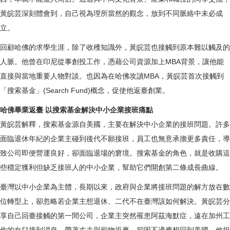
黃皖芸深刻體會到，自己視為理所當然的觀念，放到不同脈絡中未必成
立。
回顧哈佛的求學生涯，除了收穫知識外，黃皖芸也接觸到原本難以觸及的
人脈。他曾在印尼從事創投工作，憑藉公司資源加上MBA背景，讓他能
直接與當地重要人物對談。也因為在哈佛攻讀MBA，黃皖芸首次接觸到
「搜索基金」(Search Fund)概念，促使他返臺創業。
哈佛畢業返臺 以搜索基金解決中小企業接班痛點
黃皖芸解釋，搜索基金源自美國，主要在解決中小企業的接班問題。許多
面臨退休年紀的企業主碰到後代不願接班，員工也無意承擔更多責任，導
致公司即便營運良好，卻面臨退場的窘境。搜索基金的角色，就是收購這
些穩定獲利但缺乏接班人的中小企業，幫助它們開創第二條成長曲線。
臺灣以中小企業為主體，長期以來，政府與企業將接班問題的解方放在數
位轉型上，卻忽略若企業主想退休、二代不在臺灣該如何解決。黃皖芸分
享自己回臺接觸的第一間公司，企業主突然罹患阿茲海默症，遠在加州工