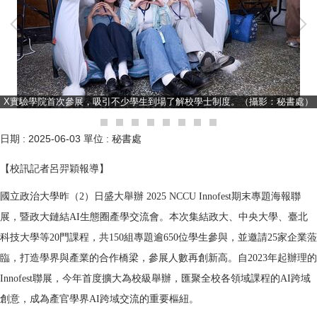
X實驗學院首次參展，吸引不少學生到場了解校學士制度。（攝影：秘書處）
日期 :
2025-06-03
單位 :
秘書處
【校訊記者呂羿穎報導】
國立政治大學昨（2）日盛大舉辦 2025 NCCU Innofest期末專題海報聯
展，暨政大鏈結AI生態圈產學交流會。本次集結政大、中央大學、臺北
科技大學等20門課程，共150組專題逾650位學生參與，並邀請25家企業蒞
臨，打造學界與產業的合作橋梁，參展人數再創新高。自2023年起辦理的
Innofest聯展，今年首度擴大為校級舉辦，匯聚全校各領域課程的AI跨域
創意，成為產官學界AI跨域交流的重要樞紐。