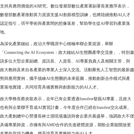
支持具應用價值的AI研究。數位發展部數位產業署副署長黃雅萍表示，
數發部數產署推動算力資源支援AI創新模型訓練，也將陸續推動AI人才
認定指引，弭平學術與產業間的想像落差，幫助學生從AI學習到產業落
地。
為深化產業鏈結，政治大學職涯中心積極串聯企業資源，舉辦
「Connecting the AI Ecosystem：政大鏈結AI生態圈產學交流會」，特別邀
請多位大型企業副總、資訊長、人資長、AI專案負責人及相關主管，與
政大教師及來自各產業的專業人士深入交流。活動聚焦人工智慧的最新趨
勢與應用實例，攜手描繪AI生態圈的未來藍圖，推動創新合作模式與產
業落地實踐，共同培育具備實務與創新能力的AI人才。
政大學務長蔡炎龍表示，去年已有企業透過Innofest發掘AI專案，且政大
也有與企業聯手育成AI實習計畫，今年度合作已經在Innofest交出成果。
政大產創總中心營運長林士淵現場邀請與會企業共襄盛舉，強調政大不僅
具備專業師資，亦擁有與AMD合作的先進硬體資源，期盼企業能開放更
多實作與培力機會，攜手培育具實務能力的AI人才。