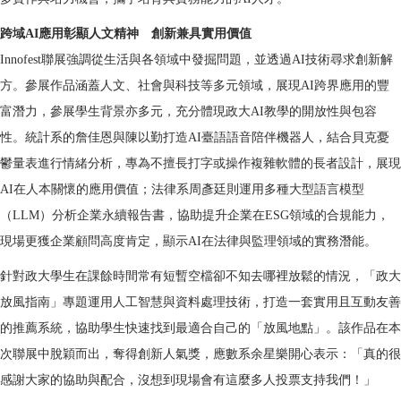
跨域AI應用彰顯人文精神 創新兼具實用價值
Innofest聯展強調從生活與各領域中發掘問題，並透過AI技術尋求創新解
方。參展作品涵蓋人文、社會與科技等多元領域，展現AI跨界應用的豐
富潛力，參展學生背景亦多元，充分體現政大AI教學的開放性與包容
性。統計系的詹佳恩與陳以勤打造AI
臺
語語音陪伴機器人，結合貝克憂
鬱量表進行情緒分析，專為不擅長打字或操作複雜軟體的長者設計，展現
AI在人本關懷的應用價值；法律系周彥廷則運用多種大型語言模型
（LLM）分析企業永續報告書，協助提升企業在ESG領域的合規能力，
現場更獲企業顧問高度肯定，顯示AI在法律與監理領域的實務潛能。
針對政大學生在課餘時間常有短暫空檔卻不知去哪裡放鬆的情況，「政大
放風指南」專題運用人工智慧與資料處理技術，打造一套實用且互動友善
的推薦系統，協助學生快速找到最適合自己的「放風地點」。該作品在本
次聯展中脫穎而出，奪得創新人氣獎，應數系余星樂開心表示：「真的很
感謝大家的協助與配合，沒想到現場會有這麼多人投票支持我們！」