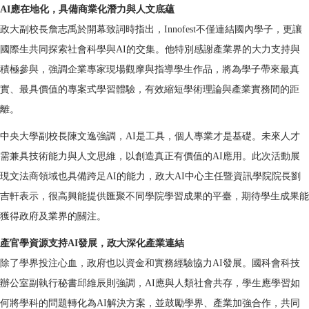
AI應在地化，具備商業化潛力與人文底蘊
政大副校長詹志禹於開幕致詞時指出，Innofest不僅連結國內學子，更讓
國際生共同探索社會科學與AI的交集。他特別感謝產業界的大力支持與
積極參與，強調企業專家現場觀摩與指導學生作品，將為學子帶來最真
實、最具價值的專案式學習體驗，有效縮短學術理論與產業實務間的距
離。
中央大學副校長陳文逸強調，AI是工具，個人專業才是基礎。未來人才
需兼具技術能力與人文思維，以創造真正有價值的AI應用。此次活動展
現文法商領域也具備跨足AI的能力，政大AI中心主任暨資訊學院院長劉
吉軒表示，很高興能提供匯聚不同學院學習成果的平臺，期待學生成果能
獲得政府及業界的關注。
產官學資源支持AI發展，政大深化產業連結
除了學界投注心血，政府也以資金和實務經驗協力AI發展。國科會科技
辦公室副執行秘書邱維辰則強調，AI應與人類社會共存，學生應學習如
何將學科的問題轉化為AI解決方案，並鼓勵學界、產業加強合作，共同