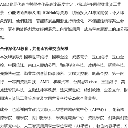
AMD參展代表也對學生作品表達高度肯定，指出許多同學雖非資工背
景，仍能透過自學及運用GitHub等資源，積極投入AI專案開發，令人印
象深刻。他們建議，若能將展品開源並持續優化，不僅能延續專案生命
力，更有助於將創意從靜態展示走向實際應用，成為學生履歷上的加分亮
點。
合作深化AI教育，共創產官學交流契機
本次聯展吸引國泰世華銀行、國泰金控、威盛電子、玉山銀行、玉山金
控、中國信託、南山人壽總公司、和碩聯合科技、凌網科技、研華科技、
先勢博報堂、勤業眾信會計師事務所、大聯大控股、凱基金控、第一銀
行、一零四資訊科技、AMD、和泰汽車、台灣思科cisco、王道銀行、萬
旭浤資訊科技、立勤法律事務所、遠東新世紀、緯創軟體、全盈支付、財
團法人資訊工業策進會及大同世界科技等25家企業參與。
此外，也感謝國立政治大學人工智慧跨域研究中心（AI中心）、創新國
際學院、理學院、應用數學系、學務處職涯中心、資訊學院、創新與創造
力研究中心、人工智慧應用學士學位學程（AI學程）、數位內容學程、X