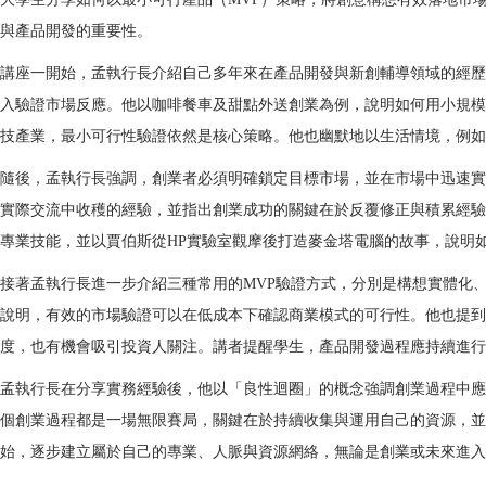
與產品開發的重要性。
講座一開始，孟執行長介紹自己多年來在產品開發與新創輔導領域的經歷
入驗證市場反應。他以咖啡餐車及甜點外送創業為例，說明如何用小規模方
技產業，最小可行性驗證依然是核心策略。他也幽默地以生活情境，例如
隨後，孟執行長強調，創業者必須明確鎖定目標市場，並在市場中迅速實
實際交流中收穫的經驗，並指出創業成功的關鍵在於反覆修正與積累經驗
專業技能，並以賈伯斯從HP實驗室觀摩後打造麥金塔電腦的故事，說明
接著孟執行長進一步介紹三種常用的MVP驗證方式，分別是構想實體化
說明，有效的市場驗證可以在低成本下確認商業模式的可行性。他也提到
度，也有機會吸引投資人關注。講者提醒學生，產品開發過程應持續進行
孟執行長在分享實務經驗後，他以「良性迴圈」的概念強調創業過程中應
個創業過程都是一場無限賽局，關鍵在於持續收集與運用自己的資源，並
始，逐步建立屬於自己的專業、人脈與資源網絡，無論是創業或未來進入