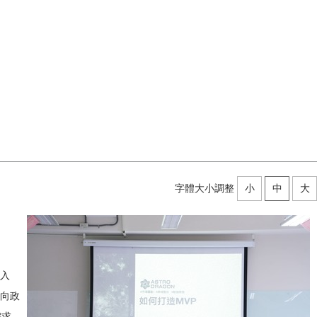
字體大小調整
小
中
大
發入
向政
需求