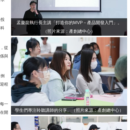
小投
孟慶龍執行長主講「打造你的MVP－產品開發入門」。
高科
（照片來源：產創總中心）
，從
係與
案例
迎程
每一
學生們專注聆聽講師的分享。（照片來源：產創總中心）
在開