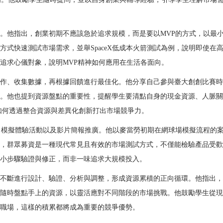
。他指出，創業初期不應該急於追求規模，而是要以MVP的方式，以最
式快速測試市場需求，並舉SpaceX低成本火箭測試為例，說明即使在
追求心儀對象，說明MVP精神如何應用在生活各面向。
作、收集數據，再根據回饋進行最佳化。他分享自己參與臺大創創比賽時
。他也提到資源盤點的重要性，提醒學生要清點自身的現金資源、人脈關
如何透過整合資源與差異化創新打出市場競爭力。
、模擬體驗活動以及影片簡報推廣。他以麥當勞初期在網球場模擬流程的
，群眾募資是一種現代常見且有效的市場測試方式，不僅能檢驗產品受歡
小步驟驗證與修正，而非一味追求大規模投入。
不斷進行設計、驗證、分析與調整，形成資源累積的正向循環。他指出，
隨時盤點手上的資源，以靈活應對不同階段的市場挑戰。他鼓勵學生從現
職場，這樣的積累都將成為重要的競爭優勢。