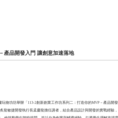
－產品開發入門 讓創意加速落地
玩物功坊舉辦「113-2創新創業工作坊系列二：打造你的MVP－產品開
炙龍敏捷開發執行長孟慶龍擔任講者，結合產品設計與開發的實戰經驗，
場。他鼓勵學生隨時提問，並以自身創業與輔導經驗，引導學生理解市場