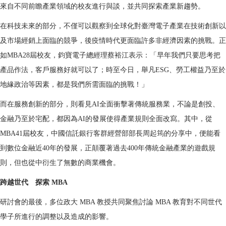
來自不同前瞻產業領域的校友進行與談，並共同探索產業新趨勢。
在科技未來的部分，不僅可以觀察到全球化對臺灣電子產業在技術創新以
及市場經銷上面臨的競爭，後疫情時代更面臨許多非經濟因素的挑戰。正
如MBA28屆校友，鈞寶電子總經理蔡裕江表示：「早年我們只要思考把
產品作法，客戶服務好就可以了；時至今日，舉凡ESG、勞工權益乃至於
地緣政治等因素，都是我們所需面臨的挑戰！」
而在服務創新的部分，則看見AI全面衝擊著傳統服務業，不論是創投、
金融乃至於宅配，都因為AI的發展使得產業規則全面改寫。其中，從
MBA41屆校友，中國信託銀行客群經營部部長周起筠的分享中，便能看
到數位金融近40年的發展，正顛覆著過去400年傳統金融產業的遊戲規
則，但也從中衍生了無數的商業機會。
跨越世代 探索 MBA
研討會的最後，多位政大 MBA 教授共同聚焦討論 MBA 教育對不同世代
學子所進行的調整以及造成的影響。