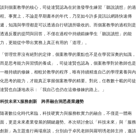
談到個案教學的核心，司徒達賢認為在於激發學生練習「聽說讀想」的過
程。事實上，不論是早期書本的年代，乃至如今許多資訊以網路快速傳
遞，知識與學理都是可以透過自行研讀所吸收的。而個案教學的過程則是
透過反覆的提問與回答，不僅在過程中持續鍛鍊學生「聽說讀想」的能
力，更能從中帶出實務上真正有用的「道理」。
「管理世界沒有絕對的定律，個案教學的重點也不是在學習深奧的知識，
而是思考能力與習慣的養成」，司徒達賢也認為，個案教學對於教師也是
一種持續的修鍊，相較於教學的程序，唯有持續精進自己的學理素養與內
化思考的能力，才能真正掌握個案教學的精要。對此，任教數十載的司徒
達賢也自謙地表示：「我自己也仍在這條修鍊的路上。」
科技未來X服務創新 跨界融合洞悉產業趨勢
隨著數位化時代來臨，科技硬實力與服務軟實力的融合，不僅是一體兩
面，更是未來產業發展的關鍵趨勢。本次研討會以「科技未來」與「服務
創新」為主題進行兩場座談，分別由于卓民老師與羅明琇老師主持，邀請