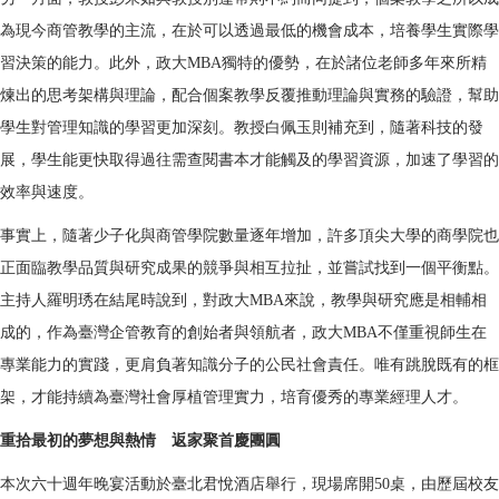
為現今商管教學的主流，在於可以透過最低的機會成本，培養學生實際學
習決策的能力。此外，政大MBA獨特的優勢，在於諸位老師多年來所精
煉出的思考架構與理論，配合個案教學反覆推動理論與實務的驗證，幫助
學生對管理知識的學習更加深刻。教授白佩玉則補充到，隨著科技的發
展，學生能更快取得過往需查閱書本才能觸及的學習資源，加速了學習的
效率與速度。
事實上，隨著少子化與商管學院數量逐年增加，許多頂尖大學的商學院也
正面臨教學品質與研究成果的競爭與相互拉扯，並嘗試找到一個平衡點。
主持人羅明琇在結尾時說到，對政大MBA來說，教學與研究應是相輔相
成的，作為臺灣企管教育的創始者與領航者，政大MBA不僅重視師生在
專業能力的實踐，更肩負著知識分子的公民社會責任。唯有跳脫既有的框
架，才能持續為臺灣社會厚植管理實力，培育優秀的專業經理人才。
重拾最初的夢想與熱情 返家聚首慶團圓
本次六十週年晚宴活動於臺北君悅酒店舉行，現場席開50桌，由歷屆校友