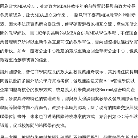
同為政大MBA校友，並於政大MBA任教多年的前教育部長與前政大校長
吳思華認為，政大MBA成立60年來，一路見證了臺灣MBA教育的體制變
遷。因大學法落實系所合併政策，使學碩資源得以相互交流，產生系所之
間的教學綜效；而 102年與當時的AMBA合併為MBA學位學程，不僅讓企
業管理研究所得以重新作為直屬商院的教學單位，更向國際接軌邁出堅實
的步伐。如今，隨著公企中心改建的落成重新返回金華街公企中心，也象
徵著重拾創辦初衷的信念。
談到國際化，曾任商學院院長的政大副校長蔡維奇表示，其於擔任院長期
間曾親赴許多國外頂尖學府實地考察，發現無論是芬蘭Aalto管理學院以
企業問題為核心的教學方式，或是義大利米蘭姊妹校Bocconi結合時尚產
業，發展具跨域特色的管理教育，都與政大強調個案教學及發展國際金融
學院等辦學方向不謀而合。教授于卓民則認為，除了現有的國際交換與雙
聯學位計畫外，未來也可透過國際跨校專案的方式，結合例如ESG等全球
議題，促成校際間的跨國學術交流。
另一方面，教授彭朱如與教授別蓮蒂則不約而同提到，個案教學之所以成