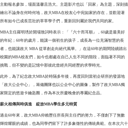
主動報名參加，場面溫馨且浩大。主題影片也以「回家」為主題，深刻描
繪出不論身在何時何地，政大MBA在校友心中宛如家的存在，並歡迎著
所有如今已成長茁壯的莘莘學子們，重新回到屬於我們共同的家。
MBA主任羅明琇於開場致詞時表示：「『六十而耳順』，60歲是最美好
的年紀；60年的歲月，能讓一個初生的孩子，成長為一位充滿智慧的長
者，也能讓政大 MBA 從草創走向絕代風華。」在這60年的期間陸續踏出
校園的MBA校友們，如今也都處在自己人生不同的階段，面臨著不同的
挑戰，但不變的是記憶中那彼此曾經共同經歷的求學時光。
此外，為了紀念政大MBA於時隔多年後，再度回到當初企研所的發源地
「政大公企中心」，籌備團隊也以公企中心的圖像，製作了政大MBA獨
家限定的悠遊卡鑰匙圈，作為本次所慶晚會的專屬紀念品。
薪火相傳與時俱進 綻放MBA學生多元特質
過去60年來，政大MBA仰賴歷任所長與主任們的努力，不僅創下了無數
輝煌耀眼的成績，也為同學們留下了許多象徵性的傳統典範。在本次六十