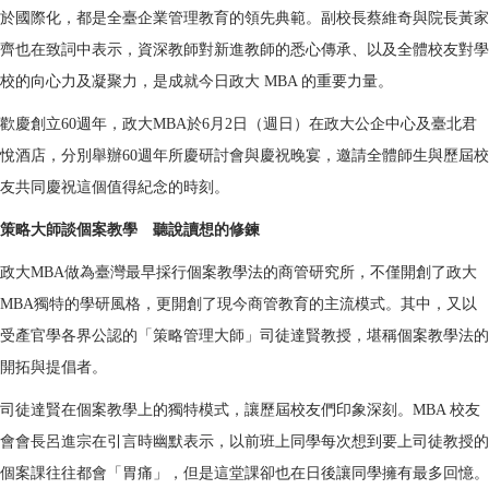
於國際化，都是全臺企業管理教育的領先典範。副校長蔡維奇與院長黃家
齊也在致詞中表示，資深教師對新進教師的悉心傳承、以及全體校友對學
校的向心力及凝聚力，是成就今日政大 MBA 的重要力量。
歡慶創立60週年，政大MBA於6月2日（週日）在政大公企中心及臺北君
悅酒店，分別舉辦60週年所慶研討會與慶祝晚宴，邀請全體師生與歷屆校
友共同慶祝這個值得紀念的時刻。
策略大師談個案教學 聽說讀想的修鍊
政大MBA做為臺灣最早採行個案教學法的商管研究所，不僅開創了政大
MBA獨特的學研風格，更開創了現今商管教育的主流模式。其中，又以
受產官學各界公認的「策略管理大師」司徒達賢教授，堪稱個案教學法的
開拓與提倡者。
司徒達賢在個案教學上的獨特模式，讓歷屆校友們印象深刻。MBA 校友
會會長呂進宗在引言時幽默表示，以前班上同學每次想到要上司徒教授的
個案課往往都會「胃痛」，但是這堂課卻也在日後讓同學擁有最多回憶。