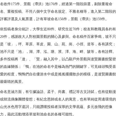
名收件
175
件、景觀
（滯洪）池
176
件，經過第一階段篩選，剔除重複命
名、重複投稿、不符
八個中文字命名規定、不雅名稱等，進入第二階段的
評審評選及人氣票選，計有草坡命名
156
件，景觀
（滯洪）池
159
件。
依投稿者身分統計，大學生近
80
件、研究生近
70
件；校友和教職員各約有
20
件，感謝政大人對校園景觀的關心及參與。命名稿件百家爭鳴，坡不只
是「坡」，坪、草原、草皮、園、山、苑、崗、小徑、道等，各有講究；
池不只是「池」，湖、潭、泓、塘、濱、澤、海、畔、陂等，各有詮釋。
多件投稿將「達」、「賢」融入其中，以凸顯戶外景觀與達賢圖書館緊密
的血緣關係；「鴨」在池的命名中是極為熱門的關鍵字，可見綠頭鴨受喜
愛的程度，鴨鴨們自在優游水中或是搖搖擺擺散步的模樣，是達賢圖書館
最吸睛的風景。
命名意涵方面，有引據論語、孟子、尚書、禮記等古文詩賦，也有從動漫
或韓流偶像團體發想；有紀念恩師或名人的寓意，也有單純從周邊環境的
山光水色用字遣詞，只能讚嘆投稿者深厚的文學底蘊、多元放飛的想像
力，藉此活動增添草坡和池命名的各種可能性。