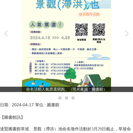
命名活動人氣票選開跑。（照片來源：圖書館）
日期 :
2024-04-17
單位 :
圖書館
【圖書館訊】
達賢圖書館草坡、景觀
（滯洪
）池命名徵件活動於
3
月
29
日截止，草坡命