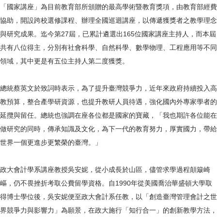
「國家講座」為目前教育部所頒贈的最高學術暨教育獎項，由教育部經費
協助，開設跨校選修課程、辦理全國巡迴講座，以傳遞獲獎者之教學理念
與研究成果。迄今第27屆，已累計遴選出165位國家講座主持人，而本屆
共有八位得主，分別有社會科學、自然科學、數學物理、工程應用等不同
領域，其中更是有五位主持人第二度獲獎。
總統蔡英文於致詞時表示，為了提升臺灣競爭力，近年來政府持續投入高
教預算，整合產學研資源，也提升教研人員待遇，強化國內外專家學者的
延攬與留任。總統也強調在座各位都是國家的寶藏，「我也期許各位能在
做研究的同時，傳承知識及文化，為下一代的教育努力，厚實國力，帶給
世界一個更進步更繁榮的臺灣。」
政大會計學系講座教授吳安妮，從小成長於山區，儘管求學過程顛簸崎
嶇，仍不畏挫折考取公費留學資格。自1990年從美國喬治華盛頓大學取
得博士學位後，吳安妮便至政大會計系任教，以「創造臺灣管理會計之世
界競爭力與影響力」為願景，在政大施行「知行合一」的創新教學方法，