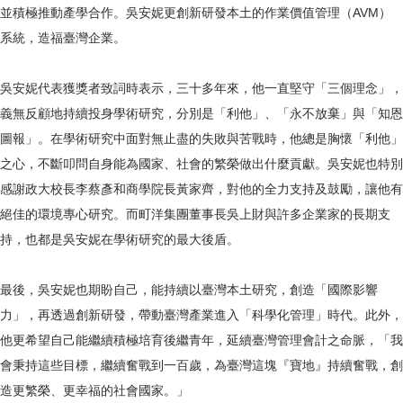
並積極推動產學合作。吳安妮更創新研發本土的作業價值管理（AVM）
系統，造福臺灣企業。
吳安妮代表獲獎者致詞時表示，三十多年來，他一直堅守「三個理念」，
義無反顧地持續投身學術研究，分別是「利他」、「永不放棄」與「知恩
圖報」。在學術研究中面對無止盡的失敗與苦戰時，他總是胸懷「利他」
之心，不斷叩問自身能為國家、社會的繁榮做出什麼貢獻。吳安妮也特別
感謝政大校長李蔡彥和商學院長黃家齊，對他的全力支持及鼓勵，讓他有
絕佳的環境專心研究。而町洋集團董事長吳上財與許多企業家的長期支
持，也都是吳安妮在學術研究的最大後盾。
最後，吳安妮也期盼自己，能持續以臺灣本土研究，創造「國際影響
力」，再透過創新研發，帶動臺灣產業進入「科學化管理」時代。此外，
他更希望自己能繼續積極培育後繼青年，延續臺灣管理會計之命脈，「我
會秉持這些目標，繼續奮戰到一百歲，為臺灣這塊『寶地』持續奮戰，創
造更繁榮、更幸福的社會國家。」