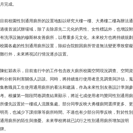
月完成。
目前校園性別通用廁所的設置地點以研究大樓一樓、大勇樓二樓為辦法通
過後首波試辦場域，除了去除原先二元化的男性、女性標誌外，也增設附
有洗淨設施的穆斯林友善廁所，以尊重多元文化。未來校方也將持續規劃
校園各處的性別通用廁所設置，除綜合院館因廁所管道無法變更導致窒礙
難行外，未來將視試行情況逐步設置。
陳虹穎表示，目前進行中的工作包含政大廁所校園空間現況調查、空間資
料分析與利害關係人訪談。同時，將持續進行使用者意見調查與評估，蒐
集教職員工生使用通用廁所的看法和建議，作為未來性別友善設計準測參
考。根據第一階段問卷調查結果顯示，將近七成使用者均贊同性別通用廁
所優先設置於一樓或人流匯集處。部分同學反映大勇樓廁間選擇更多、更
明亮，也減少下課排隊等廁所時間。不過也有少部分同學反映，對於性別
通用廁所的陌生與擔憂。未來學校將就已試行之性別通用廁所增加說明
牌。