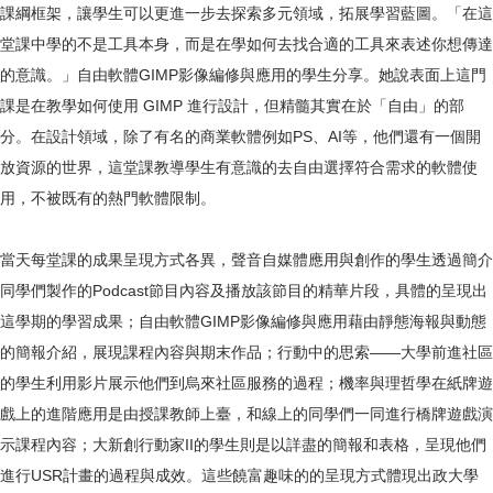
課綱框架，讓學生可以更進一步去探索多元領域，拓展學習藍圖。「在這
堂課中學的不是工具本身，而是在學如何去找合適的工具來表述你想傳達
的意識。」自由軟體GIMP影像編修與應用的學生分享。她說表面上這門
課是在教學如何使用 GIMP 進行設計，但精髓其實在於「自由」的部
分。在設計領域，除了有名的商業軟體例如PS、AI等，他們還有一個開
放資源的世界，這堂課教導學生有意識的去自由選擇符合需求的軟體使
用，不被既有的熱門軟體限制。
當天每堂課的成果呈現方式各異，聲音自媒體應用與創作的學生透過簡介
同學們製作的Podcast節目內容及播放該節目的精華片段，具體的呈現出
這學期的學習成果；自由軟體GIMP影像編修與應用藉由靜態海報與動態
的簡報介紹，展現課程內容與期末作品；行動中的思索——大學前進社區
的學生利用影片展示他們到烏來社區服務的過程；機率與理哲學在紙牌遊
戲上的進階應用是由授課教師上臺，和線上的同學們一同進行橋牌遊戲演
示課程內容；大新創行動家II的學生則是以詳盡的簡報和表格，呈現他們
進行USR計畫的過程與成效。這些饒富趣味的的呈現方式體現出政大學