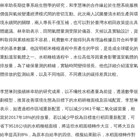
林幸助長期從事系統生態學的研究，和李慧琳的合作緣起於生態系統服務
價值與氣候變遷經濟模式間的密切互動。此次兩人試圖釐清水稻生產與環
境永續間的關聯，兩人專長不僅互補，也可以對於臺灣水稻田政策提出具
體建議。林幸助表示，田間氣體量測受限於儀器、天候以及實驗設計，資
料取得與累積相當不容易，耗費數年才能得到具有理論根據且符合科學要
求的基本數據。他說明稻米種植過程中所產生的甲烷，是造成全球暖化的
重點溫室氣體之一。水稻種植過程中，水位高低等因素會影響溫室氣體的
排放量，為了確保量測的精確，實驗時間變得很長。他也詳細介紹溫室氣
體排放的監測結果，以及不同地區、不同農法的碳排差異比較。
李慧琳則接續林幸助的研究成果，以不犧牲水稻產量為前提，透過數學規
劃模型，推算改善環境生態為目標下的水稻耕種面積及區域配置。李慧琳
表示，如透過稻作區域重新配置，可以減少1961千噸二氧化碳當量，相
當於2017年18%的排放量。若以減少甲烷為目標進行稻田重新配置，可
省下9518公頃的水稻種植面積，將這些水稻面積轉作大豆，可將大豆自
給率提高到8%，為原本自給率的四倍。模擬結果顯示，水稻面積轉作對