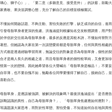
璃心、獅子心）」、「要二意（多聽意見、接受意外）」的訣竅，鼓勵大
家勇敢、果決並調整心態，充分了解自己的目標並積極嘗試。
不懂如何開啟話題、不夠主動、害怕失敗的打擊，缺乏成功的自信，進而
引發母胎單身者更深的焦慮。洪逸涵提到根據知名交友軟體調查，用戶對
於伴侶於交往前為母胎單身者，最多的反應是其較木訥，不懂如何替對方
著想。但她認為大家在第一次談戀愛前都是母胎單身，任何與異性相處的
方式都是透過經驗學習而來，無論交往的對象是否為母胎單身，個性的契
合才是兩人長久的相處之道，而且母胎單身者的個性較單純，又會更加珍
惜第一次的戀情。因此她希望各位大聲喊出「母胎單身是極品！」不要妄
自菲薄，也不要自愧不如，勉勵各位同學要懂得了解自己，接納自己，並
喜歡自己。
母胎單身，是應該被強調、被解決的現象嗎？最後洪逸涵提出「是否應告
訴剛認識的異性，自己為母胎單身？」、「母胎單身焦慮應如何應對？」
等議題讓大家思考，而對於性單戀、害怕受傷，不知道如何自在地與異性