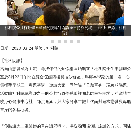
社科院公共行政學系董祥開院導師為講座主持與開場。（照片來源：社科
院）
日期 :
2023-03-24
單位 :
社科院
【社科院訊】
當自由戀愛成為主流，尋找伴侶的煩惱卻開始襲來？社科院學生事務辦公
室於3月22日午間在綜合院館四樓費拉沙發區，舉辦本學期的第一場「心
靈捕手星期三」專題演講，邀請大家一同討論「母胎單身」現象的議題。
活動由社科院院導師之一的公共行政學系董祥開老師主持開場，並邀請本
校身心健康中心社工師洪逸涵，與大家分享年輕世代面對追求戀愛與母胎
單身的各種心境。
「你聽過大二聖誕節的單身詛咒嗎？」洪逸涵開場便以詼諧的方式，闡述