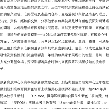
來賓及三位創業家以連線方式互動，臨場感不亞於現場親歷主持，更讓與
會來賓驚艷這場活動的創意安排。三位年輕的創業家除在臺上侃侃而談它
們的創業經驗、心路歷程及產品內容外，更透過視訊與鄭至甫進行理念、
知識、實務、經驗的交流，分享他們在創業初期是以何種態度面對所遭遇
的問題、以何種思維來因應解決問題等。當然更接受臺下同學、來賓的提
問，慨談他們在創業初期──從0到1是如何克服各種的障礙，有屬於心裡
方面，也有屬於實務層面；分享與互動的場景熱絡、真誠、務實，可感受
到三位創業家真心的傳遞資訊與無私真言的傾吐。這是一場成功且極具啟
發性及實務性的知識論壇饗宴，年輕的創業家們展現出的智慧、勇氣、毅
力充分迴盪全場，深深影響著與會聆聽的來賓觀眾和渴望求知的後進學
子。
創新育成中心與商學院創新創業辦公室、創新與創造力研究中心近年在推
動創新創業教育與新創培育上積極用心且獲得不錯的成果，如2021年期
間本校學生新創──「UpRoot」團隊即獲得聯合國學生新創「霍特獎」總
冠軍、「菜PO能」團隊亦獲得教育部「U-start創業計畫」獎補助等，此