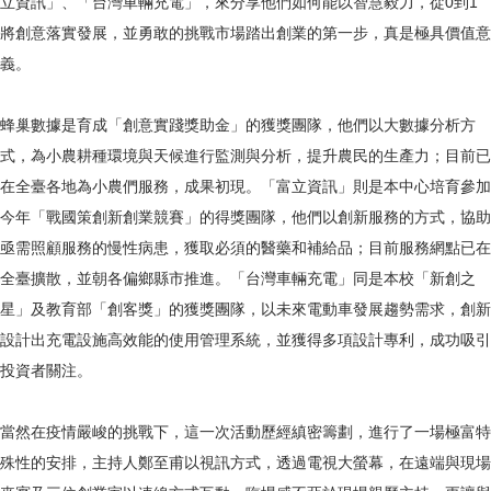
立資訊」、「台灣車輛充電」，來分享他們如何能以智慧毅力，從0到1
將創意落實發展，並勇敢的挑戰市場踏出創業的第一步，真是極具價值意
義。
蜂巢數據是育成「創意實踐獎助金」的獲獎團隊，他們以大數據分析方
式，為小農耕種環境與天候進行監測與分析，提升農民的生產力；目前已
在全臺各地為小農們服務，成果初現。「富立資訊」則是本中心培育參加
今年「戰國策創新創業競賽」的得獎團隊，他們以創新服務的方式，協助
亟需照顧服務的慢性病患，獲取必須的醫藥和補給品；目前服務網點已在
全臺擴散，並朝各偏鄉縣市推進。「台灣車輛充電」同是本校「新創之
星」及教育部「創客獎」的獲獎團隊，以未來電動車發展趨勢需求，創新
設計出充電設施高效能的使用管理系統，並獲得多項設計專利，成功吸引
投資者關注。
當然在疫情嚴峻的挑戰下，這一次活動歷經縝密籌劃，進行了一場極富特
殊性的安排，主持人鄭至甫以視訊方式，透過電視大螢幕，在遠端與現場