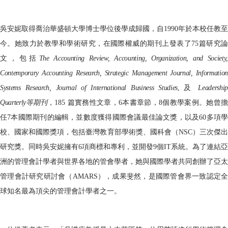
吳安妮取得喬治華盛頓大學博士學位後學成歸國，自
1990
年於本校任教至
今。她致力於教學和學術研究，在國際權威的期刊上發表了
75
篇研究
文，包括
The Accounting Review, Accounting, Organization, and Society,
Contemporary Accounting Research, Strategic Management Journal, Information
Systems Research, Journal of International Business Studies
,
及
Leadership
Quarterly
等期刊
，
185
篇實務性文章，
6
本書章節，
8
個教學案例。她曾
任
7
本國際期刊的編輯，並數度獲得國際會議最佳論文獎，以及
60
多項
校、國家和國際獎項，包括臺灣教育部學術獎、國科會（
NSC
）三次傑
研究獎。同時吳安妮擁有
6
項商標和專利，並開發
9
個
IT
系統。為了連結亞
洲的管理會計學者與世界各地的管會學者，她與國際學者共同創辦了亞太
管理會計研究研討會（
AMARS
），成果斐然，是國際管會界一致認定全
球知名最為頂尖的管理會計學者之一。