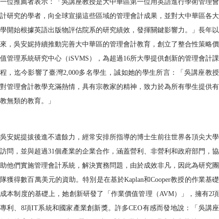
一位推薦者表示：「吳講座教授是大中華區第一位用英語進行學術管理會
計研究的學者，向全球宣揚這些區域的管理會計成果，並對大中華區各大
學開始根據英語出版物評估院系的研究績效，發揮關鍵影響力。」長年以
來，吳安妮持續推動完善大中華區的管理會計教育，創立了整合性策略價
值管理系統研究中心（
iSVMS
），為超過
16
所大學提供創新的管理會計課
程，迄今影響了臺灣
2,000
多名學生，誠如她的學生所言：「吳講座教
對管理會計教學充滿熱情，具有宗教家的精神，致力於為所有學生提供有
教無類的教育。」
吳安妮提拔後進不遺餘力，經常安排所指導的博士生前往世界各頂尖大學
訪問，並與超過
31
個產業的企業合作，涵蓋營利、非營利和政府部門，協
助他們實施管理會計系統，解決實務問題，由於成效非凡，因此為研究團
隊獲得數百萬美元的資助。特別是在基於
Kaplan
和
Cooper
教授的作業基
成本制度的基礎上，她創新研發了「作業價值管理（
AVM
）」，擁有
2
專利、
8
項
IT
系統和國家產業創新獎。許多
CEO
有感而發地說：「吳講