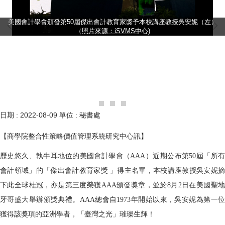
美國會計學會頒發第50屆傑出會計教育家獎予本校講座教授吳安妮（左）
（照片來源：iSVMS中心)
日期 :
2022-08-09
單位 :
秘書處
【商學院整合性策略價值管理系統研究中心訊】
歷史悠久、執牛耳地位的美國會計學會（
AAA
）近期公布第
50
屆「所
會計領域」的「傑出會計教育家獎
」得主名單，本校講座教授吳安妮
下此全球桂冠，亦是第三度榮獲
AAA
頒發獎章，並於
8
月
2
日在美國聖
牙哥盛大舉辦頒獎典禮。
AAA
總會自
1973
年開始以來，吳安妮為第一
獲得該獎項的亞洲學者，「臺灣之光」璀璨生輝！