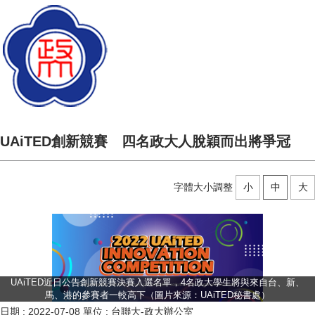
UAiTED創新競賽 四名政大人脫穎而出將爭冠
字體大小調整
小
中
大
UAiTED近日公告創新競賽決賽入選名單，4名政大學生將與來自台、新、
馬、港的參賽者一較高下（圖片來源：UAiTED秘書處）
日期 :
2022-07-08
單位 :
台聯大-政大辦公室