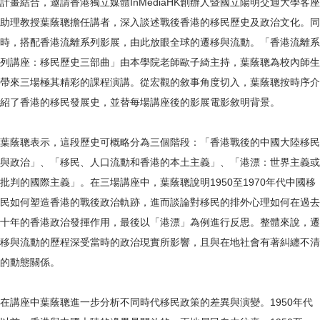
計畫結合，邀請香港獨立媒體InMediaHK創辦人暨國立陽明交通大學客座
助理教授葉蔭聰擔任講者，深入談述戰後香港的移民歷史及政治文化。同
時，搭配香港流離系列影展，由此放眼全球的遷移與流動。「香港流離系
列講座：移民歷史三部曲」由本學院老師歐子綺主持，葉蔭聰為校內師生
帶來三場極其精彩的課程演講。從宏觀的敘事角度切入，葉蔭聰按時序介
紹了香港的移民發展史，並替每場講座後的影展電影敘明背景。
葉蔭聰表示，這段歷史可概略分為三個階段：「香港戰後的中國大陸移民
與政治」、「移民、人口流動和香港的本土主義」、「港漂：世界主義或
批判的國際主義」。在三場講座中，葉蔭聰說明1950至1970年代中國移
民如何塑造香港的戰後政治軌跡，進而談論對移民的排外心理如何在過去
十年的香港政治發揮作用，最後以「港漂」為例進行反思。整體來說，遷
移與流動的歷程深受當時的政治現實所影響，且與在地社會有著糾纏不清
的動態關係。
在講座中葉蔭聰進一步分析不同時代移民政策的差異與演變。1950年代