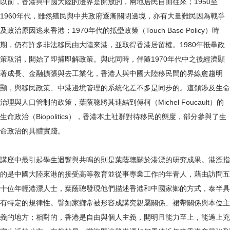
以前，香港與中國大陸的邊界是開放的，兩地居民自由往來；1950至
1960年代，雖然殖民與中共政府逐漸關閉邊境，亦有大量難民因為戰爭
及政治原因逃來香港；1970年代的抵壘政策（Touch Base Policy）時
期，仍有許多非法移民由大陸來港，並取得香港居留權。1980年抵壘政
策取消，開始了即捕即解政策。與此同時，伴隨1970年代中之後經濟顯
著成長、金融擴張與去工業化，香港人與中國大陸移民間的界線愈趨明
顯，與移民政策、中港邊境管理的系統化差不多是同步的。這類涉及生命
治理與人口管制的政策，葉蔭聰將其連結到傅柯（Michel Foucault）的
生命政治（Biopolitics），香港本土社群對待移民的態度，部分參與了生
命政治的具體實踐。
講座中最引起學生迴響與共鳴的則是葉蔭聰關於港漂的研究成果。港漂指
的是中國大陸來港的接受高等教育並從事專業工作的年青人，藉由訪問五
十位年輕港漂人士，葉蔭聰發現他們描述香港和中國家鄉的方式，泰半具
有特定的規律性。譬如家鄉常被形容成講究親屬關係、裙帶關係與本位主
義的地方；相對的，香港是自由與個人主義，開明且能力至上，能過上充